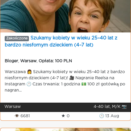
Szukamy kobiety w wieku 25–40 lat z
Zakończone
bardzo niesfornym dzieckiem (4–7 lat)
Bloger
,
Warsaw
,
Opłata: 100 PLN
Warszawa 👩 Szukamy kobiety w wieku 25–40 lat z bardzo
niesfornym dzieckiem (4–7 lat)! 🎥 Nagranie Reelsa na
Instagram 🕐 Czas trwania: 1 godzina 💵 100 zł gotówką po
nagran...
Warsaw
4-40 lat, M/K 📷
👁 6681
★ 0
🕒 13 Aug