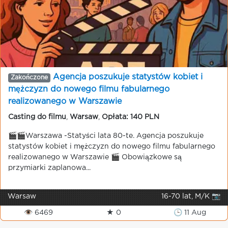
Agencja poszukuje statystów kobiet i
Zakończone
mężczyzn do nowego filmu fabularnego
realizowanego w Warszawie
Casting do filmu
,
Warsaw
,
Opłata: 140 PLN
🎬🎬Warszawa -Statyści lata 80-te. Agencja poszukuje
statystów kobiet i mężczyzn do nowego filmu fabularnego
realizowanego w Warszawie 🎬 Obowiązkowe są
przymiarki zaplanowa...
Warsaw
16-70 lat, M/K 📷
👁 6469
★ 0
🕒 11 Aug