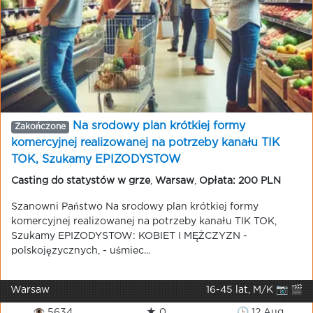
Na srodowy plan krótkiej formy
Zakończone
komercyjnej realizowanej na potrzeby kanału TIK
TOK, Szukamy EPIZODYSTOW
Casting do statystów w grze
,
Warsaw
,
Opłata: 200 PLN
Szanowni Państwo Na srodowy plan krótkiej formy
komercyjnej realizowanej na potrzeby kanału TIK TOK,
Szukamy EPIZODYSTOW: KOBIET I MĘŻCZYZN -
polskojęzycznych, - uśmiec...
Warsaw
16-45 lat, M/K 📷 🎬
👁 5634
★ 0
🕒 12 Aug