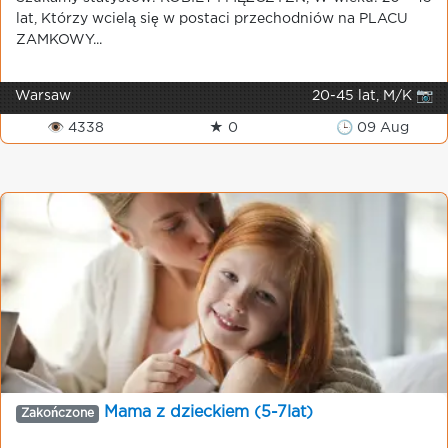
lat, Którzy wcielą się w postaci przechodniów na PLACU
ZAMKOWY...
Warsaw
20-45 lat, M/K 📷
👁 4338
★ 0
🕒 09 Aug
Mama z dzieckiem (5-7lat)
Zakończone