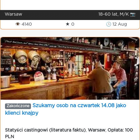
Warsaw
18-60 lat, M/K 📷
👁 4140
★ 0
🕒 12 Aug
Szukamy osob na czwartek 14.08 jako
Zakończone
klienci knajpy
Statyści castingowi (literatura faktu)
,
Warsaw
,
Opłata: 100
PLN