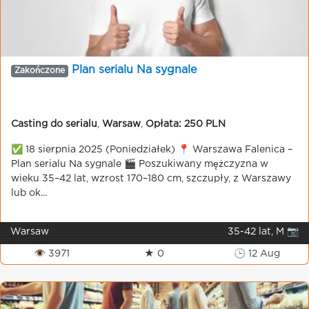
Plan serialu Na sygnale
Zakończone
Casting do serialu
,
Warsaw
,
Opłata: 250 PLN
✅ 18 sierpnia 2025 (Poniedziałek) 📍 Warszawa Falenica –
Plan serialu Na sygnale 🎬 Poszukiwany mężczyzna w
wieku 35–42 lat, wzrost 170–180 cm, szczupły, z Warszawy
lub ok...
Warsaw
35-42 lat, M 📷
👁 3971
★ 0
🕒 12 Aug