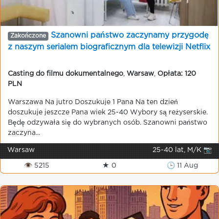
Szanowni państwo zaczynamy przygodę
Zakończone
z naszym serialem biograficznym dla telewizji Netflix
Casting do filmu dokumentalnego
,
Warsaw
,
Opłata: 120
PLN
Warszawa Na jutro Doszukuje 1 Pana Na ten dzień
doszukuje jeszcze Pana wiek 25-40 Wybory są reżyserskie.
Będę odzywała się do wybranych osób. Szanowni państwo
zaczyna...
Warsaw
25-40 lat, M/K 📷
👁 5215
★ 0
🕒 11 Aug