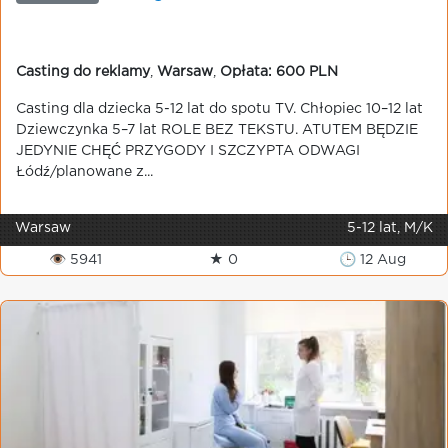
Casting do reklamy
,
Warsaw
,
Opłata: 600 PLN
Casting dla dziecka 5-12 lat do spotu TV. Chłopiec 10–12 lat
Dziewczynka 5–7 lat ROLE BEZ TEKSTU. ATUTEM BĘDZIE
JEDYNIE CHĘĆ PRZYGODY I SZCZYPTA ODWAGI
Łódź/planowane z...
Warsaw
5-12 lat, M/K
👁 5941
★ 0
🕒 12 Aug