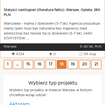
Statyści castingowi (literatura faktu)
,
Warsaw
,
Opłata: 280
PLN
Warszawa - mama z dzieckiem (5-7 lat) Agencja poszukuje
mamy (pani musi być naturalna bez ingerencji med.
estetycznej bez tipsów itp.)z dzieckiem (5-7 lat) JAKO
STATYSTÓW. ...
Warsaw
5-40 lat, M/K
👁 6724
★ 0
🕒 09 Aug
1
...
15
16
17
18
19
20
21
Wybierz typ projektu
Wybierz typ projektu w mieście Warsaw, w którym
chciałbyś wziąć udział.
Aktoram