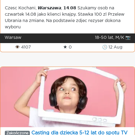
Czesc Kochani, 𝙒𝙖𝙧𝙨𝙯𝙖𝙬𝙖, 𝟭𝟰.𝟬𝟴 Szukamy osob na
czwartek 14.08 jako klienci knajpy. Stawka 100 zl Przelew
Ubrania na zmiane. Na podstawie zdjec rezyser dokona
wyboru
Warsaw
18-50 lat, M/K 📷
👁 4107
★ 0
🕒 12 Aug
Casting dla dziecka 5-12 lat do spotu TV
Zakończone