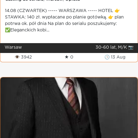
14.08 (CZWARTEK) ----- WARSZAWA ----- HOTEL 👉
STAWKA: 140 zł. wypłacane po planie gotówką. 👉 plan
potrwa ok. pół dnia Na plan do serialu poszukujemy:
✅Eleganckich kobi...
Warsaw
30-60 lat, M/K 📷
👁 3942
★ 0
🕒 13 Aug