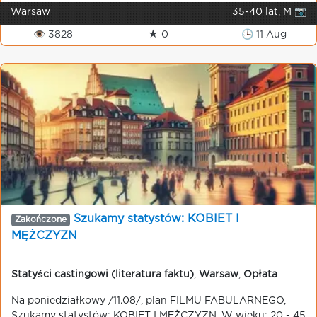
Warsaw
35-40 lat, M 📷
👁 3828
★ 0
🕒 11 Aug
Szukamy statystów: KOBIET I
Zakończone
MĘŻCZYZN
Statyści castingowi (literatura faktu)
,
Warsaw
,
Opłata
Na poniedziałkowy /11.08/, plan FILMU FABULARNEGO,
Szukamy statystów: KOBIET I MĘŻCZYZN, W wieku: 20 - 45