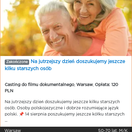
Na jutrzejszy dzień doszukujemy jeszcze
Zakończone
kilku starszych osób
Casting do filmu dokumentalnego
,
Warsaw
,
Opłata: 120
PLN
Na jutrzejszy dzień doszukujemy jeszcze kilku starszych
osób. Osoby polskojezyczne i dobrze rozumiejące język
polski. 📌 14 sierpnia poszukujemy jeszcze kółku starszych
...
Warsaw
50-70 lat, M/K