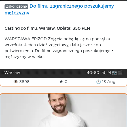
Do filmu zagranicznego poszukujemy
Zakończone
mężczyzny
Casting do filmu
,
Warsaw
,
Opłata: 350 PLN
WARSZAWA EPIZOD Zdjęcia odbędą się na początku
września. Jeden dzień zdjęciowy, data jeszcze do
potwierdzenia. Do filmu zagranicznego poszukujemy: •
mężczyzny w wieku...
Warsaw
40-60 lat, M 📷 🎬
👁 3898
★ 0
🕒 13 Aug