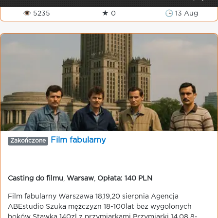
👁 5235
★ 0
🕒 13 Aug
Film fabularny
Zakończone
Casting do filmu
,
Warsaw
,
Opłata: 140 PLN
Film fabularny Warszawa 18,19,20 sierpnia Agencja
ABEstudio Szuka mężczyzn 18-100lat bez wygolonych
boków Stawka 140zl z przymiarkami Przymiarki 14.08 8-