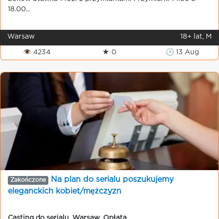
18.00...
Warsaw
18+ lat, M
👁 4234
★ 0
🕒 13 Aug
Na plan do serialu poszukujemy
Zakończone
еleganckich kobiet/mężczyzn
Casting do serialu
,
Warsaw
,
Opłata