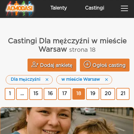
Talenty
Castingi
Castingi Dla mężczyźni w mieście
Warsaw
strona 18
Dodaj ankietę
Ogłoś casting
Dla mężczyźni
w mieście Warsaw
1
...
15
16
17
18
19
20
21