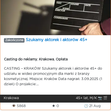
Szukamy aktorek i aktorów 45+
Zakończone
Casting do reklamy
,
Krakowa
,
Opłata
CASTING – KRAKÓW Szukamy aktorek i aktorów 45+ do
udziału w wideo promocyjnym dla marki z branży
kosmetycznej. Miejsce: Kraków Data nagrań: 3.09.2025 (1
dzień) O projekcie:...
Krakowa
45+ lat, M/K 📷 🎬
👁 5868
★ 0
🕒 21 Aug