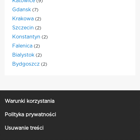
Katowice
(9)
Gdansk
(7)
Krakowa
(2)
Szczecin
(2)
Konstantyn
(2)
Falenica
(2)
Bialystok
(2)
Bydgoszcz
(2)
Warunki korzystania
Polityka prywatności
Usuwanie treści