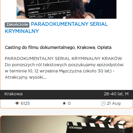
PARADOKUMENTALNY SERIAL
Zakończone
KRYMINALNY
Casting do filmu dokumentalnego
,
Krakowa
,
Opłata
PARADOKUMENTALNY SERIAL KRYMINALNY KRAKÓW
Do poniższych ról tekstowych poszukujemy epizodystów:
w terminie 10, 12 września Mężczyzna (około 30 lat) -
Atrakcyjny, wysoki,...
Krakowa
28-40 lat, M
👁 6125
★ 0
🕒 21 Aug