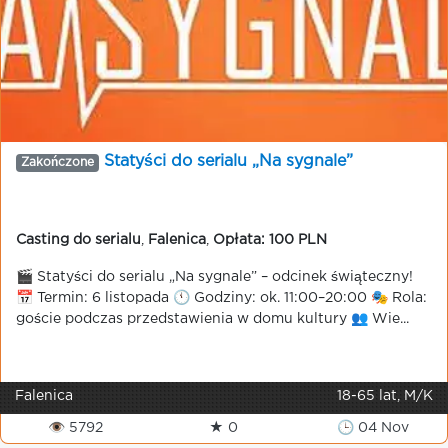
Statyści do serialu „Na sygnale”
Zakończone
Casting do serialu
,
Falenica
,
Opłata: 100 PLN
🎬 Statyści do serialu „Na sygnale” – odcinek świąteczny!
📅 Termin: 6 listopada 🕚 Godziny: ok. 11:00–20:00 🎭 Rola:
goście podczas przedstawienia w domu kultury 👥 Wie...
Falenica
18-65 lat, M/K
👁 5792
★ 0
🕒 04 Nov