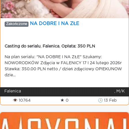
NA DOBRE I NA ZŁE
Zakończone
Casting do serialu
,
Falenica
,
Opłata: 350 PLN
Na plan serialu: "NA DOBRE I NA ZŁE" Szukamy:
NOWORODKÓW Zdjęcia w FALENICY 17 I 24 lutego 2026r
Stawka: 350.00 PLN netto / dzień zdjęciowy OPIEKUNOW
dzie...
Falenica
, M/K
👁 10764
★ 0
🕒 13 Feb