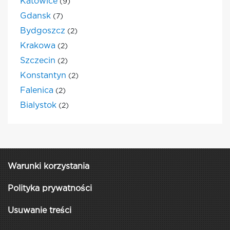
Katowice
(9)
Gdansk
(7)
Bydgoszcz
(2)
Krakowa
(2)
Szczecin
(2)
Konstantyn
(2)
Falenica
(2)
Bialystok
(2)
Warunki korzystania
Polityka prywatności
Usuwanie treści