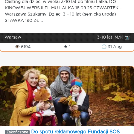
Casting dla dzieci w wieku 3-10 lat do filmu Lalka. DO
KINOWEJ WERSJI FILMU LALKA 18.09.25 CZWARTEK –
Warszawa Szukamy: Dzieci 3 – 10 lat (semicka uroda)
STAWKA 190 ZŁ ...
Warsaw
3-10 lat, M/K 📷
👁 6194
★ 1
🕒 31 Aug
Do spotu reklamowego Fundacji SOS
Zakończone