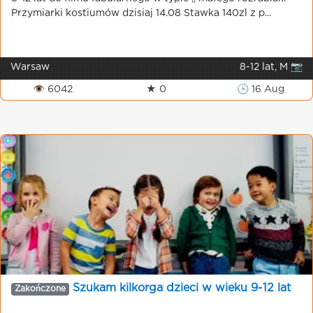
Przymiarki kostiumów dzisiaj 14.08 Stawka 140zl z p...
Warsaw
8-12 lat, M 📷
👁 6042
★ 0
🕒 16 Aug
Szukam kilkorga dzieci w wieku 9-12 lat
Zakończone