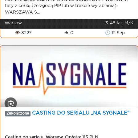
taty z córką (ze zgodą PIP lub w trakcie wyrabiania).
WARSZAWA S...
Warsaw
3-48 lat, M/K
👁 8227
★ 0
🕒 12 Sep
CASTING DO SERIALU „NA SYGNALE”
Zakończone
Casting do serialu
,
Warsaw
,
Opłata: 115 PLN