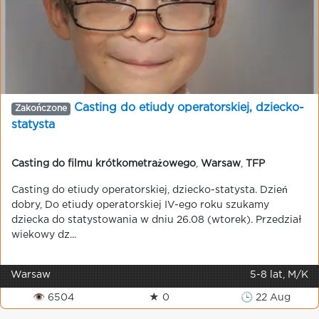
Casting do etiudy operatorskiej, dziecko-
Zakończone
statysta
Casting do filmu krótkometrażowego
,
Warsaw
,
TFP
Casting do etiudy operatorskiej, dziecko-statysta. Dzień
dobry, Do etiudy operatorskiej IV-ego roku szukamy
dziecka do statystowania w dniu 26.08 (wtorek). Przedział
wiekowy dz...
Warsaw
5-8 lat, M/K
👁 6504
★ 0
🕒 22 Aug