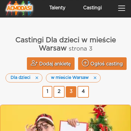
Talenty
Castingi
Castingi Dla dzieci w mieście
Warsaw
strona 3
Dodaj ankietę
Ogłoś casting
Dla dzieci
w mieście Warsaw
1
2
3
4