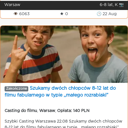
Warsaw
6-8 lat, K 📷
👁 6063
★ 0
🕒 22 Aug
Szukamy dwóch chłopców 8-12 lat do
Zakończone
filmu fabularnego w typie ,,małego rozrabiaki”
Casting do filmu
,
Warsaw
,
Opłata: 140 PLN
Szybki Casting Warszawa 22.08 Szukamy dwóch chłopców
8-12 lat do filmu fabularnego w typie ,, małego rozrabiaki”