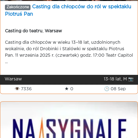
Casting dla chłopców do ról w spektaklu
Zakończone
Piotruś Pan
Casting do teatru
,
Warsaw
Casting dla chłopców w wieku 13–18 lat, uzdolnionych
wokalnie, do ról Drobinki i Stalówki w spektaklu Piotruś
Pan. 11 września 2025 r. (czwartek) godz. 17:00 Teatr Capitol
...
Warsaw
13-18 lat, M 📷
👁 7336
★ 0
🕒 08 Sep