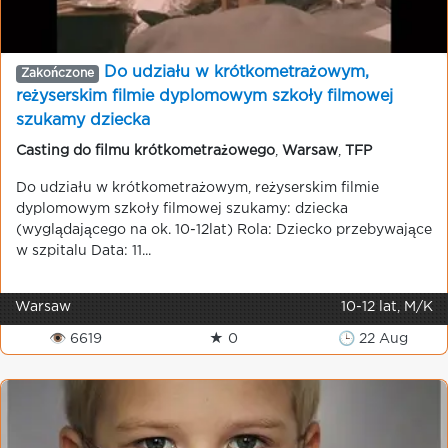
Do udziału w krótkometrażowym,
Zakończone
reżyserskim filmie dyplomowym szkoły filmowej
szukamy dziecka
Casting do filmu krótkometrażowego
,
Warsaw
,
TFP
Do udziału w krótkometrażowym, reżyserskim filmie
dyplomowym szkoły filmowej szukamy: dziecka
(wyglądającego na ok. 10-12lat) Rola: Dziecko przebywające
w szpitalu Data: 11...
Warsaw
10-12 lat, M/K
👁 6619
★ 0
🕒 22 Aug