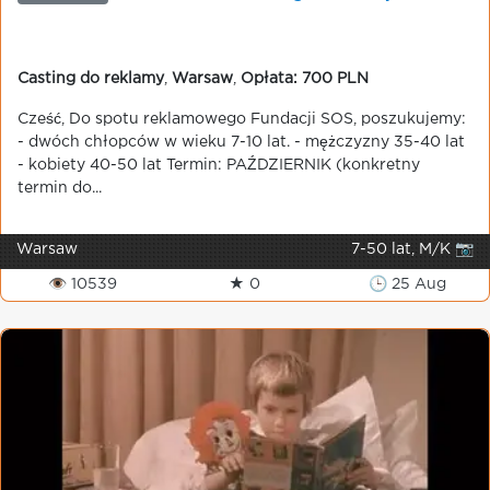
Casting do reklamy
,
Warsaw
,
Opłata: 700 PLN
Cześć, Do spotu reklamowego Fundacji SOS, poszukujemy:
- dwóch chłopców w wieku 7-10 lat. - mężczyzny 35-40 lat
- kobiety 40-50 lat Termin: PAŹDZIERNIK (konkretny
termin do...
Warsaw
7-50 lat, M/K 📷
👁 10539
★ 0
🕒 25 Aug