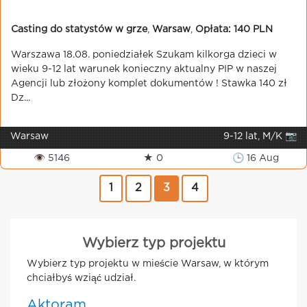
Casting do statystów w grze
,
Warsaw
,
Opłata: 140 PLN
Warszawa 18.08. poniedziałek Szukam kilkorga dzieci w
wieku 9-12 lat warunek konieczny aktualny PIP w naszej
Agencji lub złożony komplet dokumentów ! Stawka 140 zł
Dz...
Warsaw
9-12 lat, M/K 📷
👁 5146
★ 0
🕒 16 Aug
1
2
3
4
Wybierz typ projektu
Wybierz typ projektu w mieście Warsaw, w którym
chciałbyś wziąć udział.
Aktoram