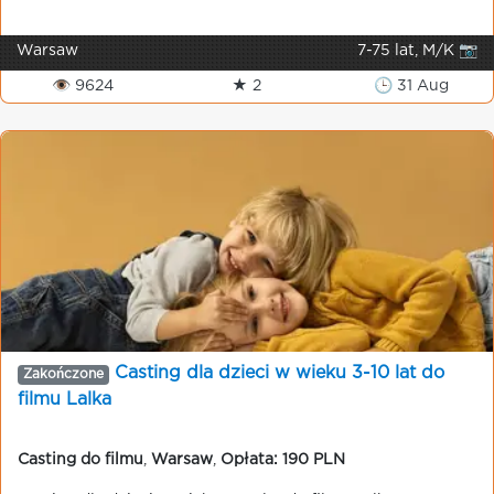
Warsaw
7-75 lat, M/K 📷
👁 9624
★ 2
🕒 31 Aug
Casting dla dzieci w wieku 3-10 lat do
Zakończone
filmu Lalka
Casting do filmu
,
Warsaw
,
Opłata: 190 PLN