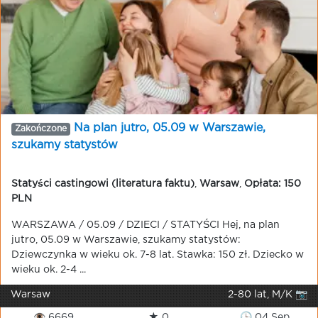
Na plan jutro, 05.09 w Warszawie,
Zakończone
szukamy statystów
Statyści castingowi (literatura faktu)
,
Warsaw
,
Opłata: 150
PLN
WARSZAWA / 05.09 / DZIECI / STATYŚCI Hej, na plan
jutro, 05.09 w Warszawie, szukamy statystów:
Dziewczynka w wieku ok. 7-8 lat. Stawka: 150 zł. Dziecko w
wieku ok. 2-4 ...
Warsaw
2-80 lat, M/K 📷
👁 6669
★ 0
🕒 04 Sep