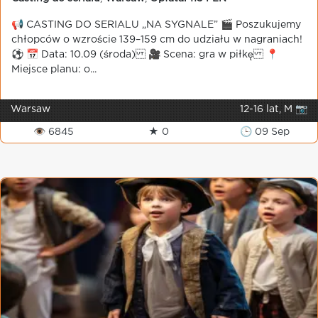
📢 CASTING DO SERIALU „NA SYGNALE” 🎬 Poszukujemy
chłopców o wzroście 139–159 cm do udziału w nagraniach!
⚽ 📅 Data: 10.09 (środa) 🎥 Scena: gra w piłkę 📍
Miejsce planu: o...
Warsaw
12-16 lat, M 📷
👁 6845
★ 0
🕒 09 Sep