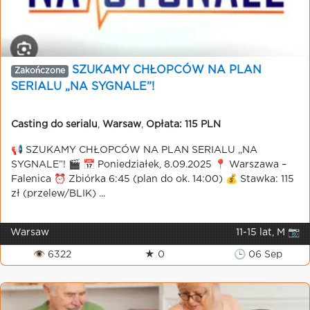
SZUKAMY CHŁOPCÓW NA PLAN
Zakończone
SERIALU „NA SYGNALE”!
Casting do serialu
,
Warsaw
,
Opłata: 115 PLN
📢 SZUKAMY CHŁOPCÓW NA PLAN SERIALU „NA
SYGNALE”! 🎬 📅 Poniedziałek, 8.09.2025 📍 Warszawa –
Falenica ⏰ Zbiórka 6:45 (plan do ok. 14:00) 💰 Stawka: 115
zł (przelew/BLIK) ...
Warsaw
11-15 lat, M 📷
👁 6322
★ 0
🕒 06 Sep