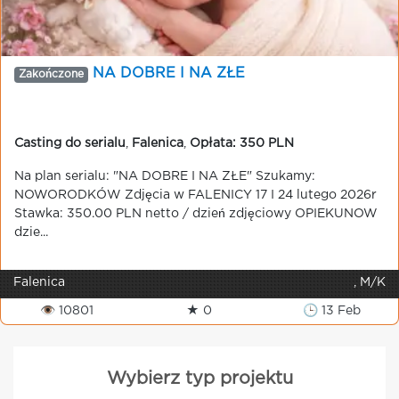
NA DOBRE I NA ZŁE
Zakończone
Casting do serialu
,
Falenica
,
Opłata: 350 PLN
Na plan serialu: "NA DOBRE I NA ZŁE" Szukamy:
NOWORODKÓW Zdjęcia w FALENICY 17 I 24 lutego 2026r
Stawka: 350.00 PLN netto / dzień zdjęciowy OPIEKUNOW
dzie...
Falenica
, M/K
👁 10801
★ 0
🕒 13 Feb
Wybierz typ projektu