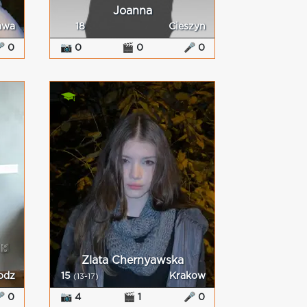
Joanna
awa
18
Cieszyn
 0
📷 0
🎬 0
🎤 0
Zlata Chernyawska
odz
15
Krakow
(13-17)
 0
📷 4
🎬 1
🎤 0