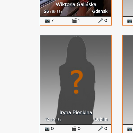
Wiktoria Galińska
26
Gdansk
(18-35)
📷 7
🎬 1
🎤 0
📷
Iryna Pienkina
12
Lublin
(10-15)
📷 0
🎬 0
🎤 0
📷