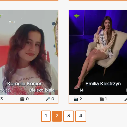
Kornelia Konior
Emilia Kiestrzyn
Bielsko-biala
14
(16-35)
 3
🎬 0
🎤 0
📷 2
🎬 1

1
2
3
4