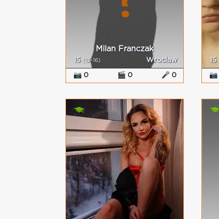
Milan Franczak
15
Wroclaw
15
(12-16)
📷 0
🎬 0
🎤 0
📷