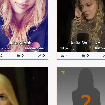
Julia Kuciak
Anita Shuleshko
niewiadomo
18
Katow
(14-20)
(13-23)
 2
🎬 0
🎤 0
📷 4
🎬 0
