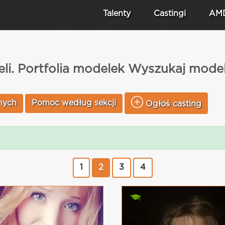
Talenty
Castingi
AM
li. Portfolia modelek Wyszukaj model
nych
Pomoc według sekcji
Ogłoś casting
1
2
3
4