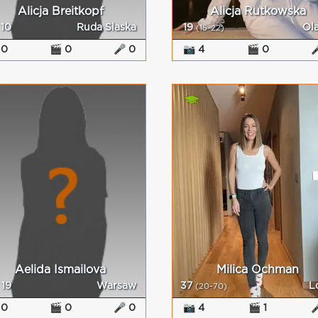
Alicja Breitkopf
Alicja Rutkowska
10
Ruda Slaska
19
Ol
(15-22)
 0
🎬 0
🎤 0
📷 4
🎬 0

Aelida Ismailova
Milica Ochman
19
Warsaw
37
L
(20-70)
 0
🎬 0
🎤 0
📷 4
🎬 1
