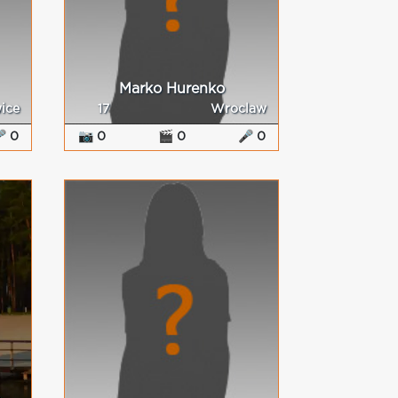
Marko Hurenko
ice
17
Wroclaw
 0
📷 0
🎬 0
🎤 0