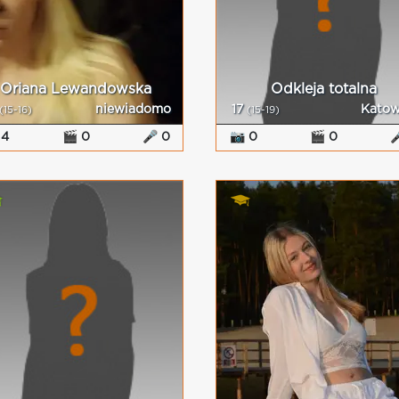
Oriana Lewandowska
Odkleja totalna
niewiadomo
17
Katow
(15-16)
(15-19)
 4
🎬 0
🎤 0
📷 0
🎬 0
