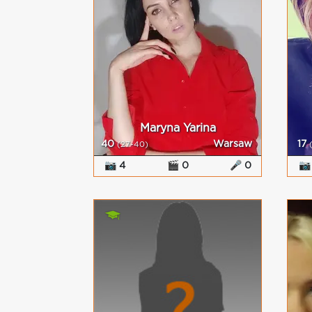
Maryna Yarina
40
Warsaw
17
(27-40)
📷 4
🎬 0
🎤 0
📷