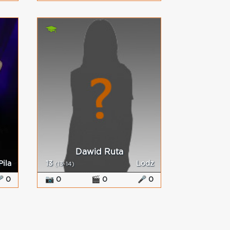
Dawid Ruta
Pila
13
Lodz
(13-14)
 0
📷 0
🎬 0
🎤 0