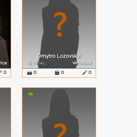
Dmytro Lozovskyi
ice
13
Wroclaw
(12-14)
 0
📷 0
🎬 0
🎤 0