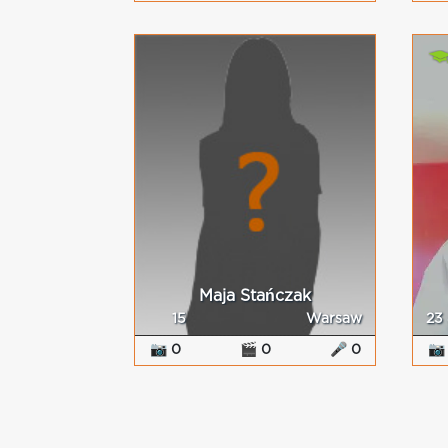
Maja Stańczak
15
Warsaw
23
📷 0
🎬 0
🎤 0
📷