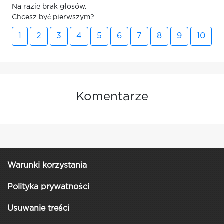
Na razie brak głosów.
Chcesz być pierwszym?
1
2
3
4
5
6
7
8
9
10
Komentarze
Warunki korzystania
Polityka prywatności
Usuwanie treści