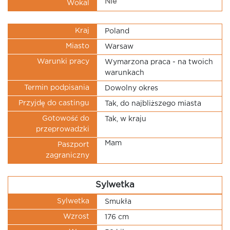
Nie
Wokal
Kraj
Poland
Miasto
Warsaw
Warunki pracy
Wymarzona praca - na twoich
warunkach
Termin podpisania
Dowolny okres
Przyjdę do castingu
Tak, do najbliższego miasta
Gotowość do
Tak, w kraju
przeprowadzki
Mam
Paszport
zagraniczny
Sylwetka
Sylwetka
Smukła
Wzrost
176 cm