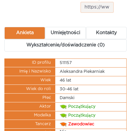
Ankieta
Umiejętności
Kontakty
Wykształcenie/doświadczenie (0)
ID profilu
511157
Imię i Nazwisko
Aleksandra Piekarniak
Wiek
46 lat
Wiek do roli
30-46 lat
Płeć
Damski
Aktor
Początkujący
Modelka
Początkujący
Tancerz
Zawodowiec