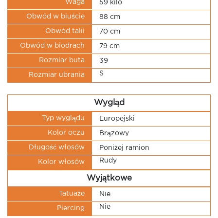
Waga
59 kilo
Obwód w biuście
88 cm
Obwód talii
70 cm
Obwód w biodrach
79 cm
Rozmiar buta
39
S
Rozmiar ubrania
Wygląd
Typ wyglądu
Europejski
Kolor oczu
Brązowy
Długość włosów
Poniżej ramion
Rudy
Kolor włosów
Wyjątkowe
Tatuaże
Nie
Nie
Piercing