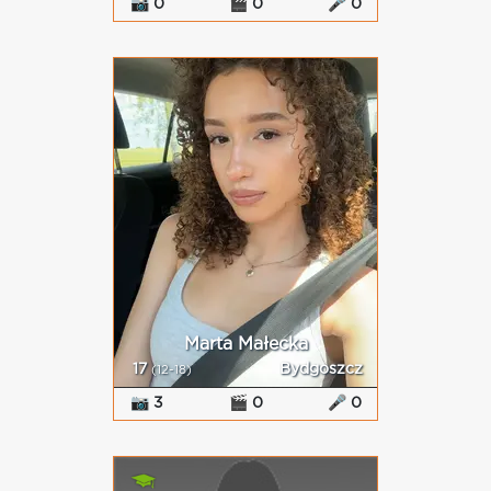
📷 0
🎬 0
🎤 0
Marta Małecka
17
Bydgoszcz
(12-18)
📷 3
🎬 0
🎤 0