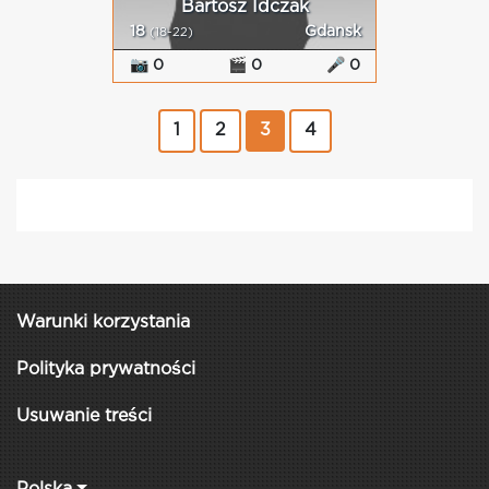
Bartosz Idczak
18
Gdansk
(18-22)
📷 0
🎬 0
🎤 0
1
2
3
4
Warunki korzystania
Polityka prywatności
Usuwanie treści