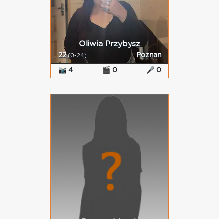
Oliwia Przybysz
22
Poznan
(0-24)
📷 4
🎬 0
🎤 0