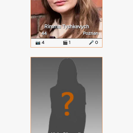
Rimma Tyshkevych
44
Poznan
📷 4
🎬 1
🎤 0