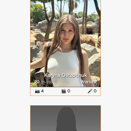
Karyna Ostapchuk
20
Warsaw
(15-25)
📷 4
🎬 0
🎤 0