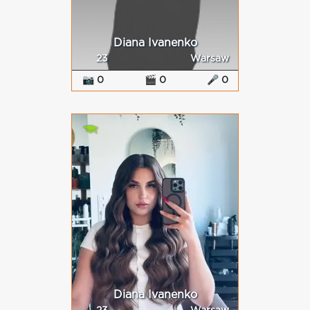
Diana Ivanenko
23
Warsaw
📷 0
🎬 0
🎤 0
Diana Ivanenko