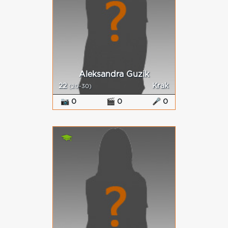
Aleksandra Guzik
22
Krak
(20-30)
📷 0
🎬 0
🎤 0