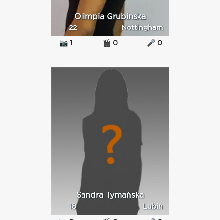
Olimpia Grubinska
22
Nottingham
📷 1
🎬 0
🎤 0
Sandra Tymańska
18
Lubin