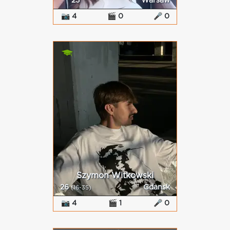
23
Warsaw
📷 4
🎬 0
🎤 0
Szymon Witkowski
26
Gdansk
(16-35)
📷 4
🎬 1
🎤 0