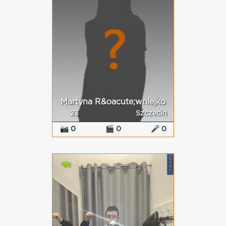
Martyna R&oacute;wniejko
23
Szczecin
📷 0
🎬 0
🎤 0