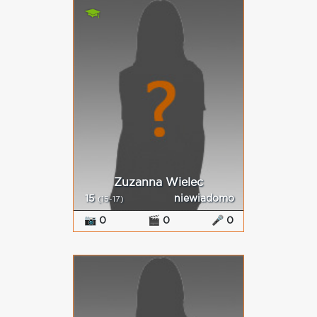
Zuzanna Wielec
15
niewiadomo
(15-17)
📷 0
🎬 0
🎤 0