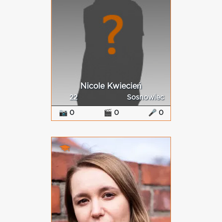
Nicole Kwiecień
22
Sosnowiec
📷 0
🎬 0
🎤 0