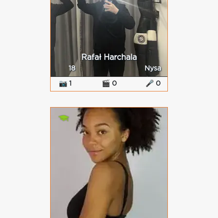
Rafał Harchala
18
Nysa
📷 1
🎬 0
🎤 0