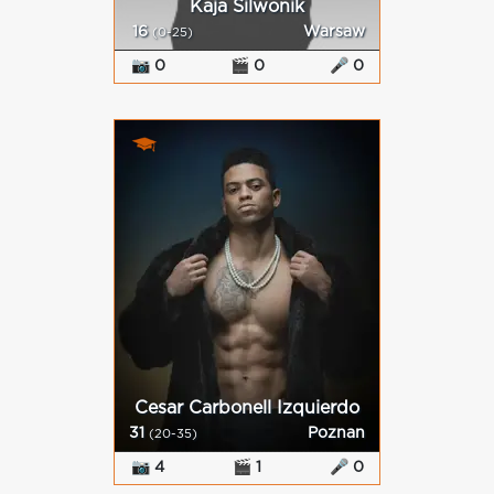
Kaja Silwonik
16
Warsaw
(0-25)
📷 0
🎬 0
🎤 0
Cesar Carbonell Izquierdo
31
Poznan
(20-35)
📷 4
🎬 1
🎤 0