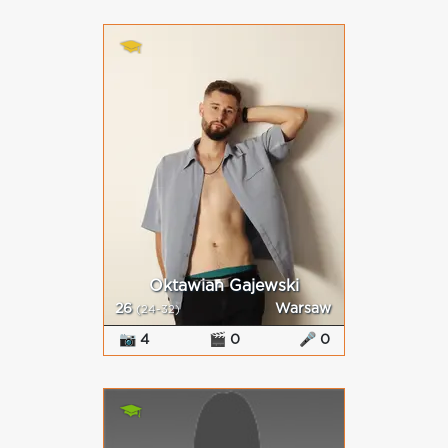
Oktawian Gajewski
26
Warsaw
(24-32)
📷 4
🎬 0
🎤 0