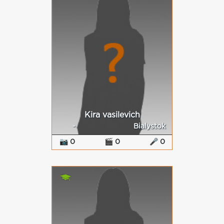
Kira vasilevich
-
Bialystok
📷 0
🎬 0
🎤 0