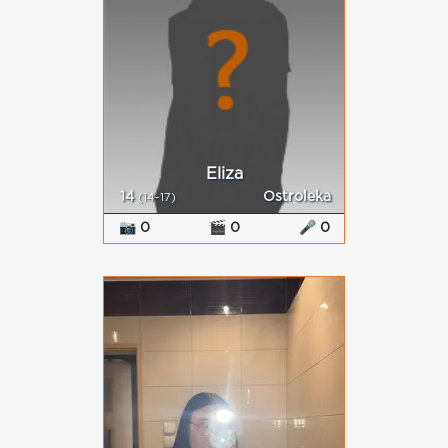
Eliza
14
Ostroleka
(14-17)
📷 0
🎬 0
🎤 0