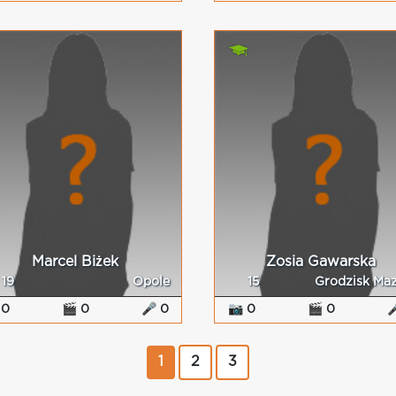
Marcel Biżek
Zosia Gawarska
19
Opole
15
Grodzisk Ma
 0
🎬 0
🎤 0
📷 0
🎬 0

1
2
3