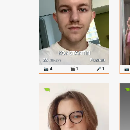
KONSTANTIN
28
Poznan
(19-27)
📷 4
🎬 1
🎤 1
📷