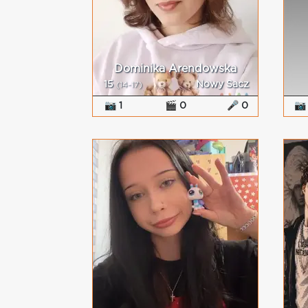
Dominika Arendowska
15
Nowy Sacz
(14-17)
📷 1
🎬 0
🎤 0
📷