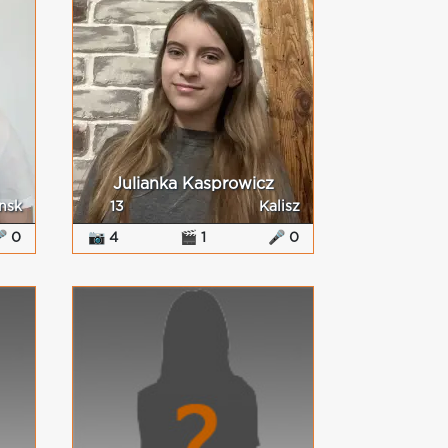
Julianka Kasprowicz
nsk
13
Kalisz
 0
📷 4
🎬 1
🎤 0