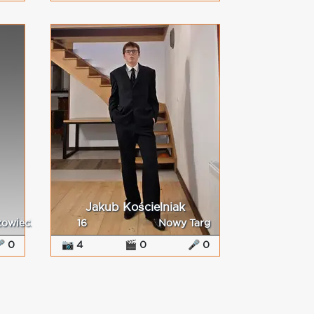
Jakub Kościelniak
zowiecki
16
Nowy Targ
 0
📷 4
🎬 0
🎤 0