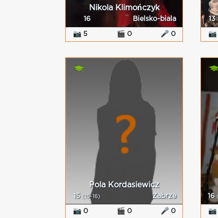
Nikola Klimończyk
16
Bielsko-biala
13
📷 5
🎬 0
🎤 0
📷
Pola Kordasiewicz
15
Zabrze
16
(15-16)
📷 0
🎬 0
🎤 0
📷