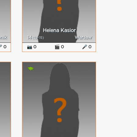
Helena Kasior
nik
14
Warsaw
(12-15)
 0
📷 0
🎬 0
🎤 0