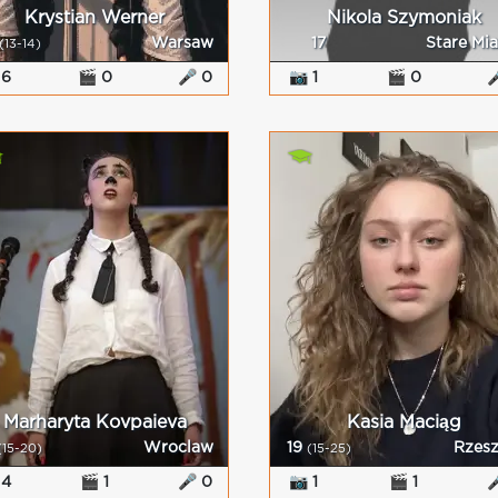
Krystian Werner
Nikola Szymoniak
Warsaw
17
Stare Mi
(13-14)
 6
🎬 0
🎤 0
📷 1
🎬 0

Marharyta Kovpaieva
Kasia Maciąg
Wroclaw
19
Rzes
(15-20)
(15-25)
 4
🎬 1
🎤 0
📷 1
🎬 1
