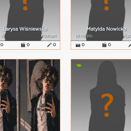
Larysa Wiśniewska
Matylda Nowicka
16
Poznan
18
Ryb
(15-20)
 0
🎬 0
🎤 0
📷 0
🎬 0
