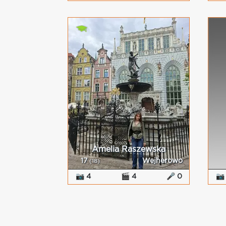
Amelia Raszewska
17
Wejherowo
(18)
📷 4
🎬 4
🎤 0
📷