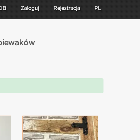
DB
Zaloguj
Rejestracja
PL
śpiewaków