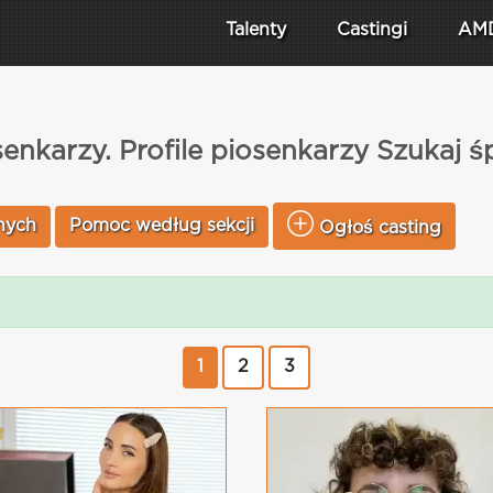
Talenty
Castingi
AM
enkarzy. Profile piosenkarzy Szukaj 
nych
Pomoc według sekcji
Ogłoś casting
1
2
3