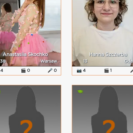
Anastasiia Skochko
Hanna Szczerba
38
Warsaw
13
Gda
 4
🎬 0
🎤 0
📷 4
🎬 1
