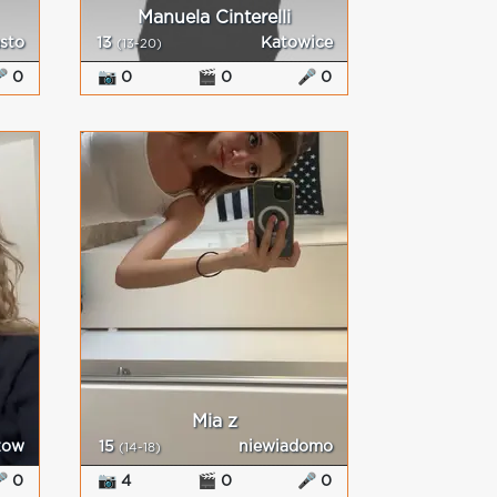
Manuela Cinterelli
asto
13
Katowice
(13-20)
 0
📷 0
🎬 0
🎤 0
Mia z
zow
15
niewiadomo
(14-18)
 0
📷 4
🎬 0
🎤 0