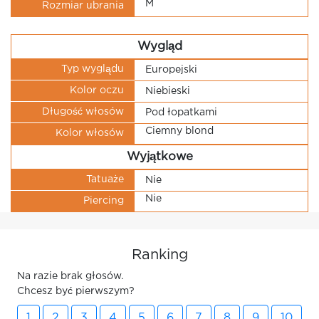
M
Rozmiar ubrania
Wygląd
Typ wyglądu
Europejski
Kolor oczu
Niebieski
Długość włosów
Pod łopatkami
Ciemny blond
Kolor włosów
Wyjątkowe
Tatuaże
Nie
Nie
Piercing
Ranking
Na razie brak głosów.
Chcesz być pierwszym?
1
2
3
4
5
6
7
8
9
10