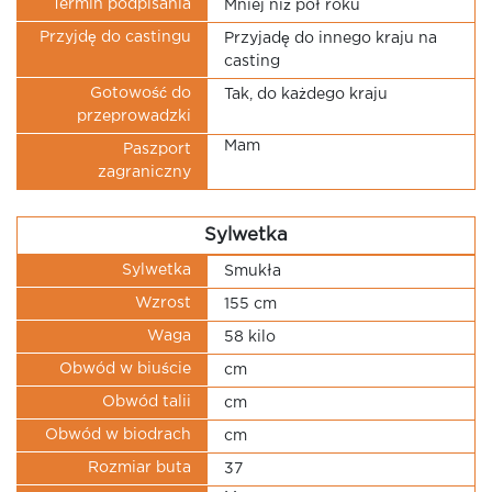
Termin podpisania
Mniej niż pół roku
Przyjdę do castingu
Przyjadę do innego kraju na
casting
Gotowość do
Tak, do każdego kraju
przeprowadzki
Mam
Paszport
zagraniczny
Sylwetka
Sylwetka
Smukła
Wzrost
155 cm
Waga
58 kilo
Obwód w biuście
cm
Obwód talii
cm
Obwód w biodrach
cm
Rozmiar buta
37