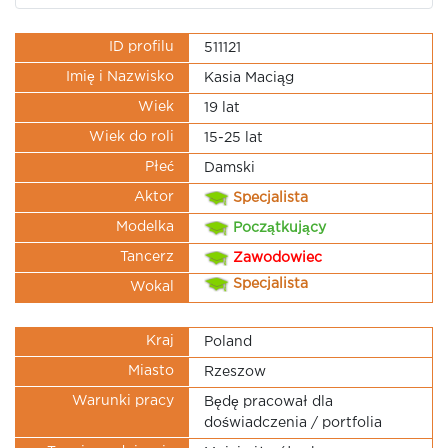
ID profilu
511121
Imię i Nazwisko
Kasia Maciąg
Wiek
19 lat
Wiek do roli
15-25 lat
Płeć
Damski
Aktor
Specjalista
Modelka
Początkujący
Tancerz
Zawodowiec
Specjalista
Wokal
Kraj
Poland
Miasto
Rzeszow
Warunki pracy
Będę pracował dla
doświadczenia / portfolia