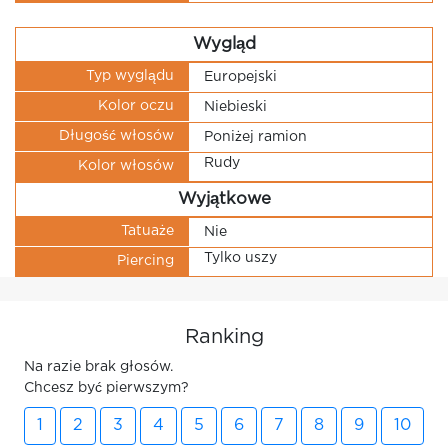
Wygląd
Typ wyglądu
Europejski
Kolor oczu
Niebieski
Długość włosów
Poniżej ramion
Rudy
Kolor włosów
Wyjątkowe
Tatuaże
Nie
Tylko uszy
Piercing
Ranking
Na razie brak głosów.
Chcesz być pierwszym?
1
2
3
4
5
6
7
8
9
10