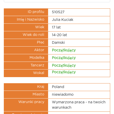
ID profilu
510527
Imię i Nazwisko
Julia Kuciak
Wiek
17 lat
Wiek do roli
14-20 lat
Płeć
Damski
Aktor
Początkujący
Modelka
Początkujący
Tancerz
Początkujący
Początkujący
Wokal
Kraj
Poland
Miasto
niewiadomo
Warunki pracy
Wymarzona praca - na twoich
warunkach