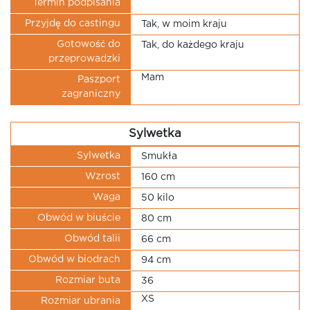
Termin podpisania
Przyjdę do castingu
Tak, w moim kraju
Gotowość do
Tak, do każdego kraju
przeprowadzki
Mam
Paszport
zagraniczny
Sylwetka
Sylwetka
Smukła
Wzrost
160 cm
Waga
50 kilo
Obwód w biuście
80 cm
Obwód talii
66 cm
Obwód w biodrach
94 cm
Rozmiar buta
36
XS
Rozmiar ubrania