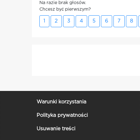
Na razie brak głosów.
Chcesz być pierwszym?
1
2
3
4
5
6
7
8
Warunki korzystania
Polityka prywatności
Usuwanie treści