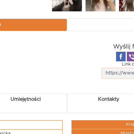
)
Wyślij 
Link d
Umiejętności
Kontakty
Kra
Miast
wicka