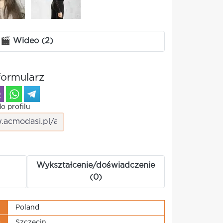
🎬 Wideo (2)
formularz
o profilu
Wykształcenie/doświadczenie
(0)
j
Poland
o
Szczecin