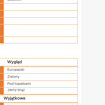
y
a
u
o
i
y
Wygląd
u
Europejski
u
Zielony
w
Pod łopatkami
Jasny brąz
w
Wyjątkowe