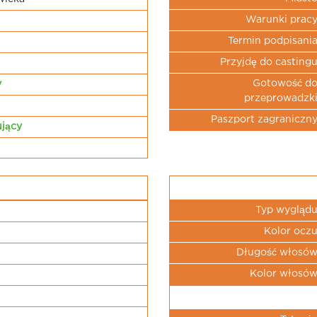
Warunki prac
Termin podpisani
Przyjdę do casting
Gotowość d
y
przeprowadzk
Paszport zagraniczn
jący
Typ wygląd
Kolor ocz
Długość włosó
Kolor włosó