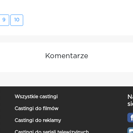
9
10
Komentarze
N
Wszystkie castingi
si
Castingi do filmów
Castingi do reklamy
Castingi do seriali telewizyjnych