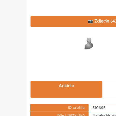
📷 Zdjęcie (4
Ankieta
ID profilu
510695
Imię i Nazwisko
Natalia Hruś