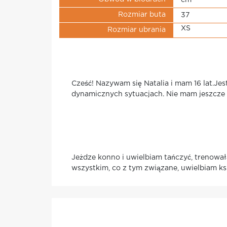
cm
Rozmiar buta
37
XS
Rozmiar ubrania
Cześć! Nazywam się Natalia i mam 16 lat.Je
dynamicznych sytuacjach. Nie mam jeszcze 
Jeżdze konno i uwielbiam tańczyć, trenował
wszystkim, co z tym związane, uwielbiam ksi