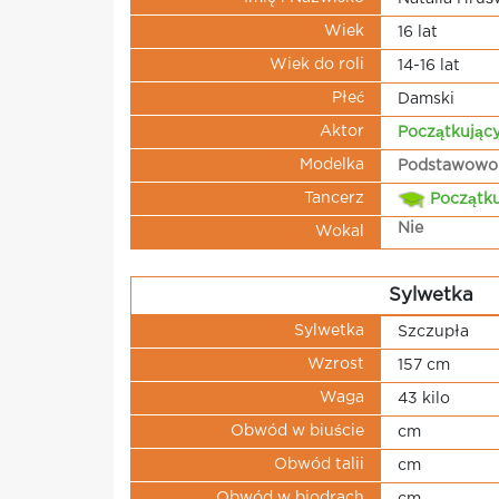
Wiek
16 lat
Wiek do roli
14-16 lat
Płeć
Damski
Aktor
Początkując
Modelka
Podstawowo
Tancerz
Początku
Nie
Wokal
Sylwetka
Sylwetka
Szczupła
Wzrost
157 cm
Waga
43 kilo
Obwód w biuście
cm
Obwód talii
cm
Obwód w biodrach