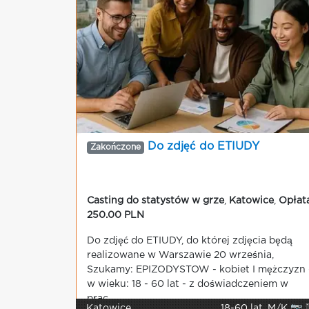
Do zdjęć do ETIUDY
Zakończone
Casting do statystów w grze
,
Katowice
,
Opłat
250.00 PLN
Do zdjęć do ETIUDY, do której zdjęcia będą
realizowane w Warszawie 20 września,
Szukamy: EPIZODYSTOW - kobiet I mężczyzn 
w wieku: 18 - 60 lat - z doświadczeniem w
prac...
Katowice
18-60 lat, M/K 📷 