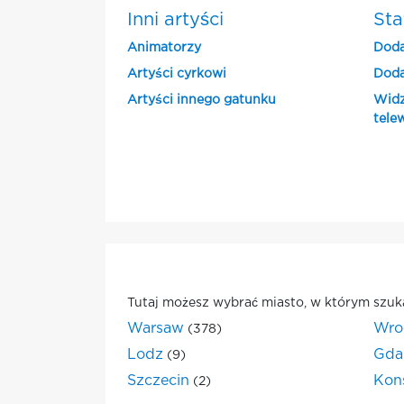
Inni artyści
Sta
Animatorzy
Doda
Artyści cyrkowi
Doda
Artyści innego gatunku
Widz
tele
Tutaj możesz wybrać miasto, w którym szuk
Warsaw
Wro
(378)
Lodz
Gda
(9)
Szczecin
Kon
(2)