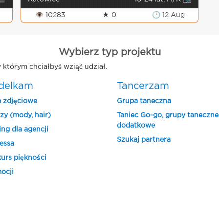
👁 10283
★ 0
🕒 12 Aug
Wybierz typ projektu
 którym chciałbyś wziąć udział.
delkam
Tancerzam
e zdjęciowe
Grupa taneczna
zy (mody, hair)
Taniec Go-go, grupy taneczne
dodatkowe
ing dla agencji
Szukaj partnera
essa
urs piękności
ocji