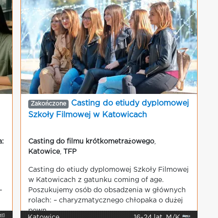
Casting do etiudy dyplomowej
Zakończone
Szkoły Filmowej w Katowicach
a:
Casting do filmu krótkometrażowego
,
Katowice
,
TFP
Casting do etiudy dyplomowej Szkoły Filmowej
w Katowicach z gatunku coming of age.
-
Poszukujemy osób do obsadzenia w głównych
rolach: – charyzmatycznego chłopaka o dużej
pewn...
🎬
Katowice
16-24 lat, M/K 📷