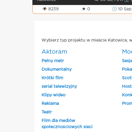
👁 8239
★ 0
🕒 10 Sep
Wybierz typ projektu w mieście Katowice, w
Aktoram
Mo
Pełny metr
Sesj
Dokumentalny
Poka
Krótki film
Scot
serial telewizyjny
Host
Klipy wideo
Konk
Reklama
Prom
Teatr
Film dla mediów
społecznościowych sieci