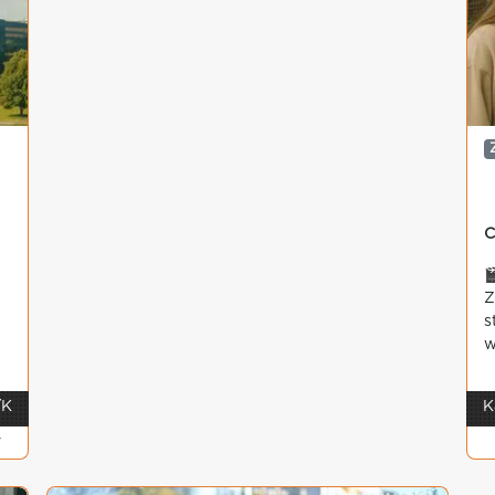
C

Z
s
w
/K
K
v