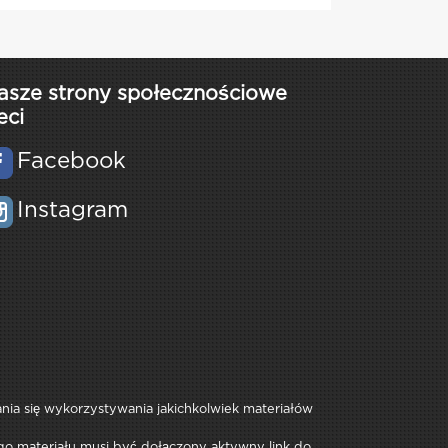
asze strony społecznościowe
eci
Facebook
Instagram
rania się wykorzystywania jakichkolwiek materiałów
iego materiału musi być dołączony aktywny link do