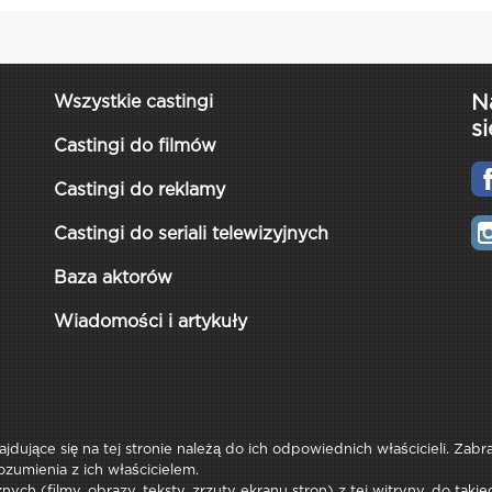
N
Wszystkie castingi
si
Castingi do filmów
Castingi do reklamy
Castingi do seriali telewizyjnych
Baza aktorów
Wiadomości i artykuły
najdujące się na tej stronie należą do ich odpowiednich właścicieli. Zab
ozumienia z ich właścicielem.
ych (filmy, obrazy, teksty, zrzuty ekranu stron) z tej witryny, do tak