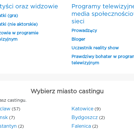
tyści oraz widzowie
Programy telewizyjn
media społeczności
tki (gra)
sieci
tki (nie aktorskie)
Prowadzący
owie w programie
wizyjnym
Bloger
Uczestnik reality show
Prawdziwy bohater w progra
telewizyjnym
Wybierz miasto castingu
asz castingu.
claw
Katowice
(57)
(9)
nsk
Bydgoszcz
(7)
(2)
stantyn
Falenica
(2)
(2)