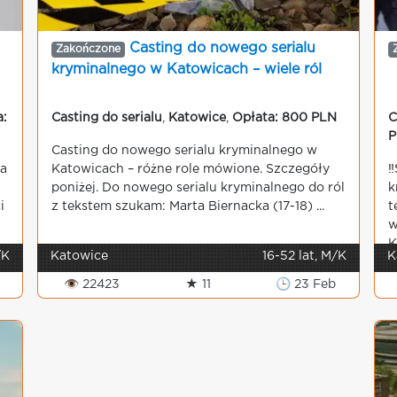
Casting do nowego serialu
Zakończone
kryminalnego w Katowicach – wiele ról
a:
Casting do serialu
,
Katowice
,
Opłata: 800 PLN
C
P
Casting do nowego serialu kryminalnego w
ka
Katowicach – różne role mówione. Szczegóły
‼
poniżej. Do nowego serialu kryminalnego do ról
k
i
z tekstem szukam: Marta Biernacka (17-18) ...
t
w
K
/K
Katowice
16-52 lat, M/K
K
👁 22423
★ 11
🕒 23 Feb