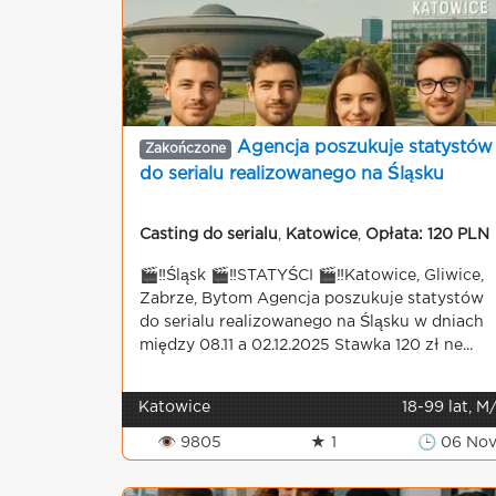
Agencja poszukuje statystów
Zakończone
do serialu realizowanego na Śląsku
Casting do serialu
,
Katowice
,
Opłata: 120 PLN
🎬‼️Śląsk 🎬‼️STATYŚCI 🎬‼️Katowice, Gliwice,
Zabrze, Bytom Agencja poszukuje statystów
do serialu realizowanego na Śląsku w dniach
między 08.11 a 02.12.2025 Stawka 120 zł ne...
Katowice
18-99 lat, M
👁 9805
★ 1
🕒 06 No