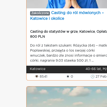
Casting do ról mówionych –
Zakończone
Katowice i okolice
Casting do statystów w grze
,
Katowice
,
Opłat
800 PLN
Do ról z tekstem szukam: Różycka (64) – mat
Popławskiej, przejęta o los swojej córki
wnuczek, bardzo źle znosi informacje o śmierc
córki. nagranie 9.03 stawka 500 zł, 1 ...
Katowice
40-66 lat, M
👁 8541
★ 0
🕒 27 Feb