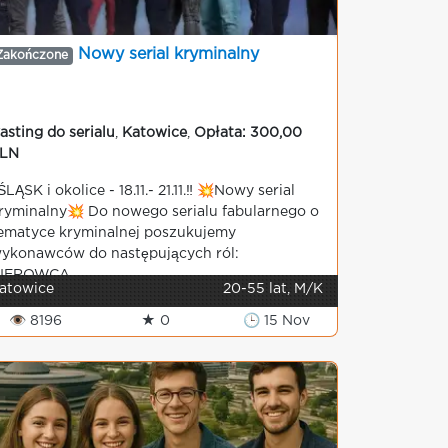
Nowy serial kryminalny
Zakończone
asting do serialu
,
Katowice
,
Opłata: 300,00
LN
️ŚLĄSK i okolice - 18.11.- 21.11.‼️ 💥Nowy serial
ryminalny💥 Do nowego serialu fabularnego o
ematyce kryminalnej poszukujemy
ykonawców do następujących ról:
IEROWCA...
atowice
20-55 lat, M/K
👁 8196
★ 0
🕒 15 Nov