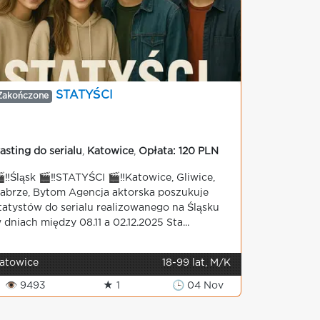
STATYŚCI
Zakończone
asting do serialu
,
Katowice
,
Opłata: 120 PLN
‼️Śląsk 🎬‼️STATYŚCI 🎬‼️Katowice, Gliwice,
abrze, Bytom Agencja aktorska poszukuje
tatystów do serialu realizowanego na Śląsku
 dniach między 08.11 a 02.12.2025 Sta...
atowice
18-99 lat, M/K
👁 9493
★ 1
🕒 04 Nov