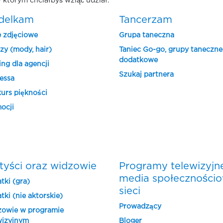
 którym chciałbyś wziąć udział.
delkam
Tancerzam
e zdjęciowe
Grupa taneczna
zy (mody, hair)
Taniec Go-go, grupy taneczne
dodatkowe
ing dla agencji
Szukaj partnera
essa
urs piękności
ocji
tyści oraz widzowie
Programy telewizyjn
media społeczności
tki (gra)
sieci
tki (nie aktorskie)
Prowadzący
owie w programie
wizyjnym
Bloger