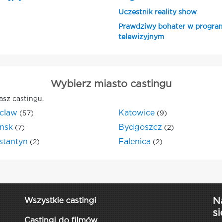
Uczestnik reality show
Prawdziwy bohater w progra
telewizyjnym
Wybierz miasto castingu
asz castingu.
claw
Katowice
(57)
(9)
nsk
Bydgoszcz
(7)
(2)
stantyn
Falenica
(2)
(2)
N
Wszystkie castingi
si
Castingi do filmów