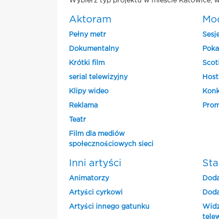
Wybierz typ projektu w mieście Katowice, w
Aktoram
Mo
Pełny metr
Sesj
Dokumentalny
Poka
Krótki film
Scot
serial telewizyjny
Host
Klipy wideo
Konk
Reklama
Prom
Teatr
Film dla mediów
społecznościowych sieci
Inni artyści
Sta
Animatorzy
Doda
Artyści cyrkowi
Doda
Artyści innego gatunku
Widz
tele