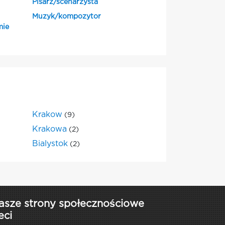
Pisarz/scenarzysta
Muzyk/kompozytor
mie
Krakow
(9)
Krakowa
(2)
Bialystok
(2)
asze strony społecznościowe
eci