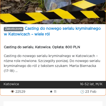
Casting do nowego serialu kryminalnego
Zakończone
w Katowicach – wiele ról
Casting do serialu
,
Katowice
,
Opłata: 800 PLN
Casting do nowego serialu kryminalnego w Katowicach –
różne role mówione. Szczegóły poniżej. Do nowego serialu
kryminalnego do ról z tekstem szukam: Marta Biernacka
(17-18) ...
Katowice
16-52 lat, M/K
👁 22529
★ 11
🕒 23 Feb