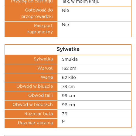
Przyjdę do castingu
Tak, w moim kraju
Gotowość do
Nie
przeprowadzki
Nie
Paszport
zagraniczny
Sylwetka
Sylwetka
Smukła
Wzrost
162 cm
Waga
62 kilo
Obwód w biuście
78 cm
Obwód talii
99 cm
Obwód w biodrach
96 cm
Rozmiar buta
39
M
Rozmiar ubrania