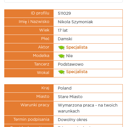
ID profilu
511029
Imię i Nazwisko
Nikola Szymoniak
Wiek
17 lat
Płeć
Damski
Aktor
Specjalista
Modelka
Nie
Tancerz
Podstawowo
Specjalista
Wokal
Kraj
Poland
Miasto
Stare Miasto
Warunki pracy
Wymarzona praca - na twoich
warunkach
Termin podpisania
Dowolny okres