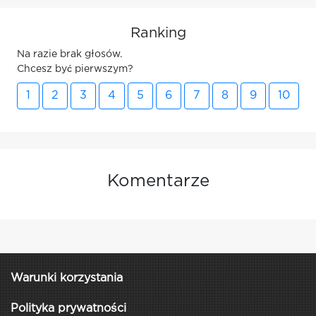
Ranking
Na razie brak głosów.
Chcesz być pierwszym?
1
2
3
4
5
6
7
8
9
10
Komentarze
Warunki korzystania
Polityka prywatności