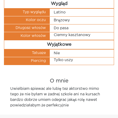
Wygląd
Typ wyglądu
Latino
Kolor oczu
Brązowy
Długość włosów
Do pasa
Ciemny kasztanowy
Kolor włosów
Wyjątkowe
Tatuaże
Nie
Tylko uszy
Piercing
O mnie
Uwielbiam śpiewać ale lubię też aktorstwo mimo
tego że nie byłam w żadnej szkole ani na kursach
bardzo dobrze umiem odegrać jakąś rolę nawet
powiedziałabym że perfekcyjnie