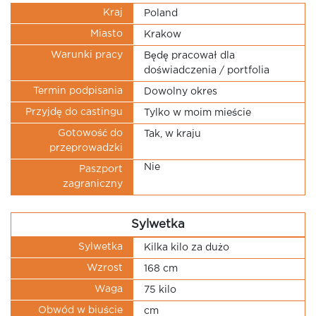
Kraj
Poland
Miasto
Krakow
Warunki pracy
Będę pracował dla
doświadczenia / portfolia
Termin podpisania
Dowolny okres
Przyjdę do castingu
Tylko w moim mieście
Gotowość do
Tak, w kraju
przeprowadzki
Nie
Paszport
zagraniczny
Sylwetka
Sylwetka
Kilka kilo za dużo
Wzrost
168 cm
Waga
75 kilo
Obwód w biuście
cm