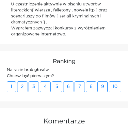
U czestniczenie aktywnie w pisaniu utworòw
literackich[ wiersze , felietony , nowele itp ] oraz
scenariuszy do filmòw [ seriali kryminalnych i
dramatycznych ] .
Wygrałem zazwyczaj konkursy z wyròżnieniem
organizowane internetowo.
Ranking
Na razie brak głosów.
Chcesz być pierwszym?
1
2
3
4
5
6
7
8
9
10
Komentarze