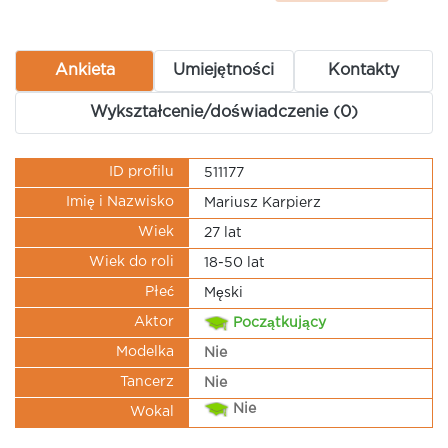
Ankieta
Umiejętności
Kontakty
Wykształcenie/doświadczenie (0)
ID profilu
511177
Imię i Nazwisko
Mariusz Karpierz
Wiek
27 lat
Wiek do roli
18-50 lat
Płeć
Męski
Aktor
Początkujący
Modelka
Nie
Tancerz
Nie
Nie
Wokal