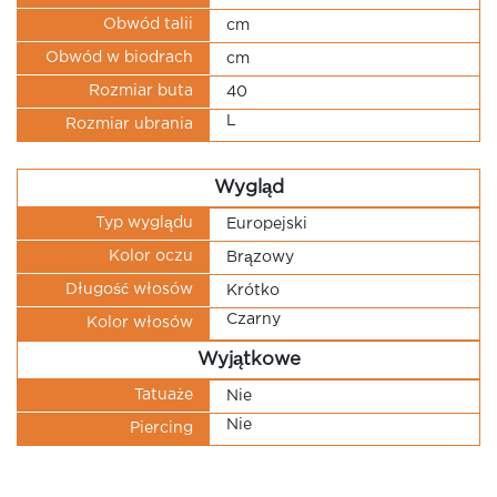
Obwód talii
cm
Obwód w biodrach
cm
Rozmiar buta
40
L
Rozmiar ubrania
Wygląd
Typ wyglądu
Europejski
Kolor oczu
Brązowy
Długość włosów
Krótko
Czarny
Kolor włosów
Wyjątkowe
Tatuaże
Nie
Nie
Piercing