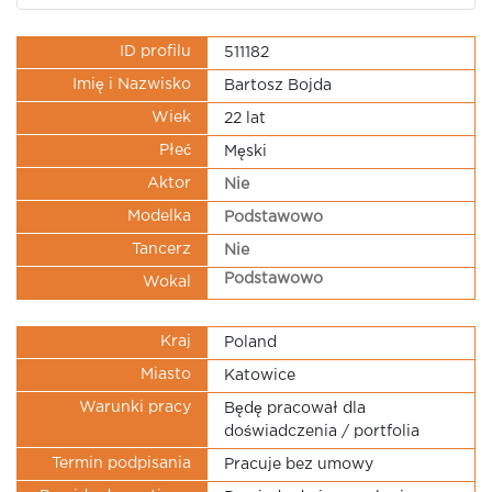
ID profilu
511182
Imię i Nazwisko
Bartosz Bojda
Wiek
22 lat
Płeć
Męski
Aktor
Nie
Modelka
Podstawowo
Tancerz
Nie
Podstawowo
Wokal
Kraj
Poland
Miasto
Katowice
Warunki pracy
Będę pracował dla
doświadczenia / portfolia
Termin podpisania
Pracuje bez umowy