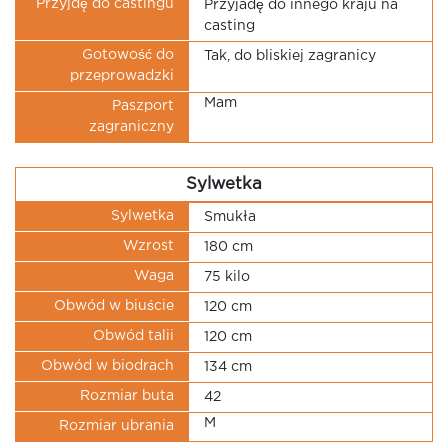
Przyjdę do castingu
Przyjadę do innego kraju na
casting
Gotowość do
Tak, do bliskiej zagranicy
przeprowadzki
Mam
Paszport
zagraniczny
Sylwetka
Sylwetka
Smukła
Wzrost
180 cm
Waga
75 kilo
Obwód w biuście
120 cm
Obwód talii
120 cm
Obwód w biodrach
134 cm
Rozmiar buta
42
M
Rozmiar ubrania