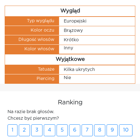
Wygląd
Typ wyglądu
Europejski
Kolor oczu
Brązowy
Długość włosów
Krótko
Inny
Kolor włosów
Wyjątkowe
Tatuaże
Kilka ukrytych
Nie
Piercing
Ranking
Na razie brak głosów.
Chcesz być pierwszym?
1
2
3
4
5
6
7
8
9
10