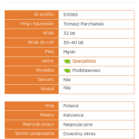
ID profilu
511065
Imię i Nazwisko
Tomasz Parchański
Wiek
32 lat
Wiek do roli
30-40 lat
Płeć
Męski
Aktor
Specjalista
Modelka
Podstawowo
Tancerz
Nie
Nie
Wokal
Kraj
Poland
Miasto
Katowice
Warunki pracy
Negocjacyjna
Termin podpisania
Dowolny okres