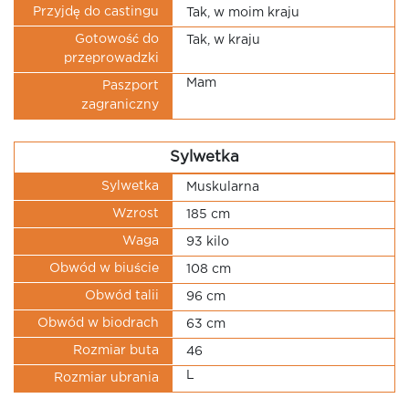
Przyjdę do castingu
Tak, w moim kraju
Gotowość do
Tak, w kraju
przeprowadzki
Mam
Paszport
zagraniczny
Sylwetka
Sylwetka
Muskularna
Wzrost
185 cm
Waga
93 kilo
Obwód w biuście
108 cm
Obwód talii
96 cm
Obwód w biodrach
63 cm
Rozmiar buta
46
L
Rozmiar ubrania