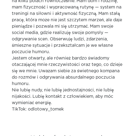
na kilku polach równocześnie. Mam dom i rodzinę,
mam fizyczność i wypracowaną rutynę — system na
treningi na siłowni i aktywność fizyczną. Mam stałą
pracę, która może nie jest szczytem marzeń, ale daje
pieniądze i pozwala mi się utrzymać. Mam swoje
social media, gdzie realizuję swoje pomysły —
odgrywanie scen. Obserwuję ludzi, zdarzenia,
śmieszne sytuacje i przekształcam je we własne
poczucie humoru.
Jestem otwarty, ale również bardzo świadomy
otaczającej mnie rzeczywistości oraz tego, co dzieje
się we mnie. Uważam siebie za świetnego kompana
do rozmów i odgrywania absurdalnego poczucia
humoru.
Nie lubię nudy, nie lubię jednostajności, nie lubię
nijakości. Lubię kontakt z człowiekiem, aby móc
wymieniać energię.
TikTok: odlotowy_tomek