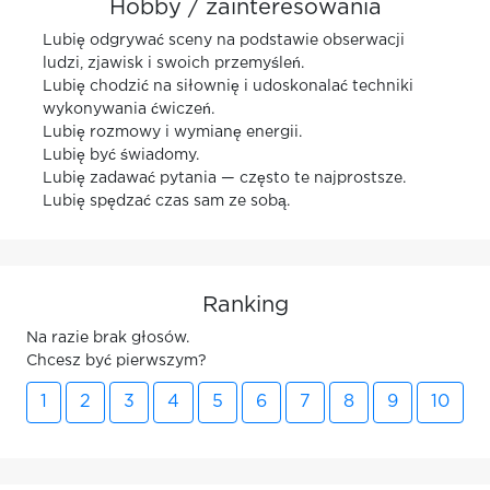
Hobby / zainteresowania
Lubię odgrywać sceny na podstawie obserwacji
ludzi, zjawisk i swoich przemyśleń.
Lubię chodzić na siłownię i udoskonalać techniki
wykonywania ćwiczeń.
Lubię rozmowy i wymianę energii.
Lubię być świadomy.
Lubię zadawać pytania — często te najprostsze.
Lubię spędzać czas sam ze sobą.
Ranking
Na razie brak głosów.
Chcesz być pierwszym?
1
2
3
4
5
6
7
8
9
10