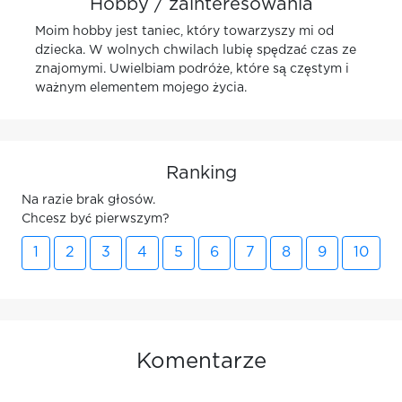
Hobby / zainteresowania
Moim hobby jest taniec, który towarzyszy mi od
dziecka. W wolnych chwilach lubię spędzać czas ze
znajomymi. Uwielbiam podróże, które są częstym i
ważnym elementem mojego życia.
Ranking
Na razie brak głosów.
Chcesz być pierwszym?
1
2
3
4
5
6
7
8
9
10
Komentarze