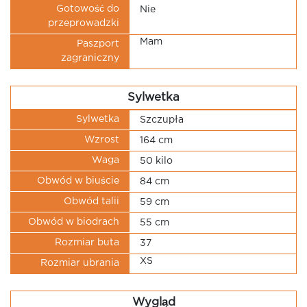
Gotowość do
Nie
przeprowadzki
Mam
Paszport
zagraniczny
Sylwetka
Sylwetka
Szczupła
Wzrost
164 cm
Waga
50 kilo
Obwód w biuście
84 cm
Obwód talii
59 cm
Obwód w biodrach
55 cm
Rozmiar buta
37
XS
Rozmiar ubrania
Wygląd