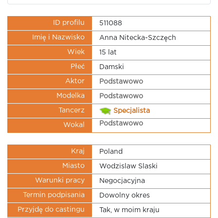
ID profilu
511088
Imię i Nazwisko
Anna Nitecka-Szczęch
Wiek
15 lat
Płeć
Damski
Aktor
Podstawowo
Modelka
Podstawowo
Tancerz
Specjalista
Podstawowo
Wokal
Kraj
Poland
Miasto
Wodzislaw Slaski
Warunki pracy
Negocjacyjna
Termin podpisania
Dowolny okres
Przyjdę do castingu
Tak, w moim kraju