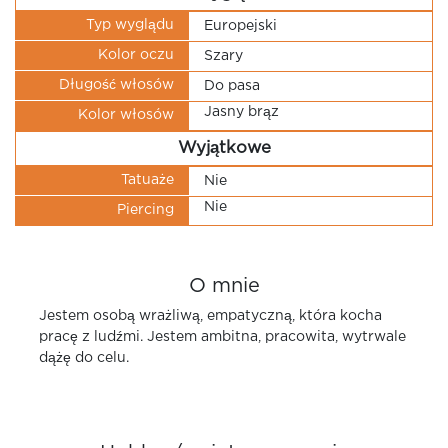
Typ wyglądu
Europejski
Kolor oczu
Szary
Długość włosów
Do pasa
Jasny brąz
Kolor włosów
Wyjątkowe
Tatuaże
Nie
Nie
Piercing
O mnie
Jestem osobą wrażliwą, empatyczną, która kocha
pracę z ludźmi. Jestem ambitna, pracowita, wytrwale
dążę do celu.