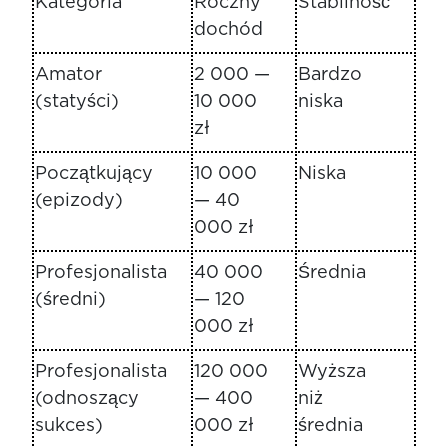
Kategoria
Roczny
Stabilność
dochód
Amator
2 000 —
Bardzo
(statyści)
10 000
niska
zł
Początkujący
10 000
Niska
(epizody)
— 40
000 zł
Profesjonalista
40 000
Średnia
(średni)
— 120
000 zł
Profesjonalista
120 000
Wyższa
(odnoszący
— 400
niż
sukces)
000 zł
średnia