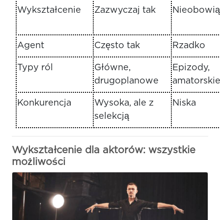
Wykształcenie
Zazwyczaj tak
Nieobowi
Agent
Często tak
Rzadko
Typy ról
Główne,
Epizody,
drugoplanowe
amatorski
Konkurencja
Wysoka, ale z
Niska
selekcją
Wykształcenie dla aktorów: wszystkie
możliwości