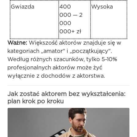
Gwiazda
400
Wysoka
000 — 2
000
000+ zł
Ważne:
Większość aktorów znajduje się w
kategoriach „amator" i „początkujący".
Według różnych szacunków, tylko 5-10%
profesjonalnych aktorów może żyć
wyłącznie z dochodów z aktorstwa.
Jak zostać aktorem bez wykształcenia:
plan krok po kroku