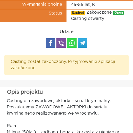
Wymagania ogólne
45-55 lat, K
Zakończone
Expired
Open
Status
Casting otwarty
Udział
Casting został zakończony. Przyjmowanie aplikacji
zakończone.
Opis projektu
Casting dla zawodowej aktorki – serial kryminalny.
Poszukujemy ZAWODOWEJ AKTORKI do serialu
kryminalnego realizowanego we Wrocławiu.
Rola
Milena (50lat) – zadbana, bogata, korzysta z pieniędzy