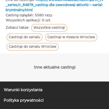
Link do castingu:
https://www.acmodasi.pl/castings/in_tv
_series/c_84878_casting-dla-zawodowej-aktorki---serial-
kryminalny.html
Casting oglądali: 5580 razy.
Wszystkich aplikacji: 0 szt.
Wszystkie castingi
Zobacz także:
Castingi do serialu
Castingi w mieście Wroclaw
Castingi do serialu Wroclaw
Inne aktualne castingi
Warunki korzystania
Polityka prywatności