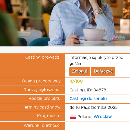
Casting prowadzi
Informacje są ukryte przed
gośćmi
Zaloguj
Dołączyć
Ocena pracodawcy
47/100
Rodzaj ogłoszenia
Casting, ID: 84878
Rodzaj projektu
Castingi do serialu
Terminy castingów
do 16 Października 2025
Kraj, miasto
Poland,
Wroclaw
Warunki płatności