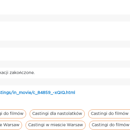
kacji zakończone.
stings/in_movie/c_84859_-xQIQ.html
gi do filmów
Castingi dla nastolatków
Castingi do filmów
cie Warsaw
Castingi w mieście Warsaw
Castingi do filmó