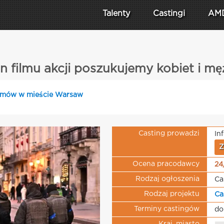
Talenty
Castingi
AM
n filmu akcji poszukujemy kobiet i m
filmów w mieście Warsaw
Casting prowadzi
In
Z
Ocena pracodawcy
24
Rodzaj ogłoszenia
Ca
Rodzaj projektu
Ca
Terminy castingów
do