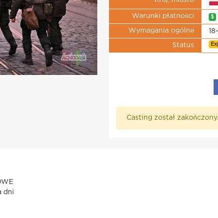
Kraj, miasto
Warunki płatności
$
Wymagania ogólne
18
Ex
Status
Casting został zakończony
IOWE
a dni