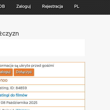
DB
Zaloguj
Rejestracja
PL
ężczyzn
formacje są ukryte przed gośćmi
aloguj
Dołączyć
/100
sting, ID: 84859
stingi do filmów
 08 Października 2025