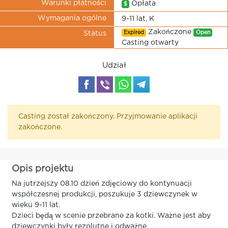
Warunki płatności
Opłata
$
Wymagania ogólne
9-11 lat, K
Zakończone
Expired
Open
Status
Casting otwarty
Udział
Casting został zakończony. Przyjmowanie aplikacji
zakończone.
Opis projektu
Na jutrzejszy 08.10 dzień zdjęciowy do kontynuacji
współczesnej produkcji, poszukuje 3 dziewczynek w
wieku 9-11 lat.
Dzieci będą w scenie przebrane za kotki. Ważne jest aby
dziewczynki były rezolutne i odważne