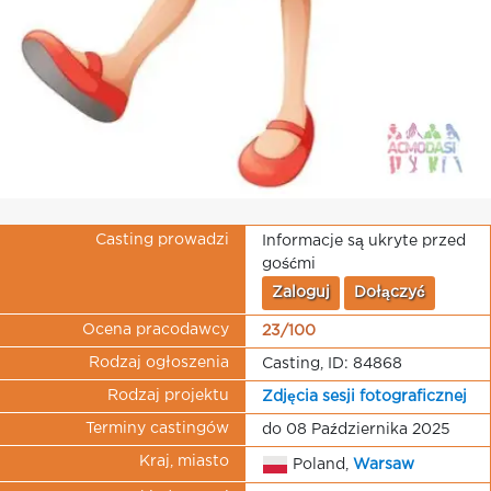
Casting prowadzi
Informacje są ukryte przed
gośćmi
Zaloguj
Dołączyć
Ocena pracodawcy
23/100
Rodzaj ogłoszenia
Casting, ID: 84868
Rodzaj projektu
Zdjęcia sesji fotograficznej
Terminy castingów
do 08 Października 2025
Kraj, miasto
Poland,
Warsaw