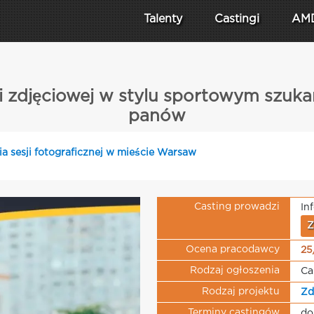
Talenty
Castingi
AM
sji zdjęciowej w stylu sportowym szu
panów
ia sesji fotograficznej w mieście Warsaw
Casting prowadzi
In
Z
Ocena pracodawcy
25
Rodzaj ogłoszenia
Ca
Rodzaj projektu
Zd
Terminy castingów
do