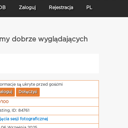
DB
Zaloguj
Rejestracja
PL
kamy dobrze wyglądających
formacje są ukryte przed gośćmi
aloguj
Dołączyć
/100
sting, ID: 84761
jęcia sesji fotograficznej
 06 Września 2025