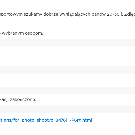
u sportowym szukamy dobrze wyglądających panów 20-35 l. Zdjęci
ie wybranym osobom.
kacji zakończone.
stings/for_photo_shoot/c_84761_-P6rg.html