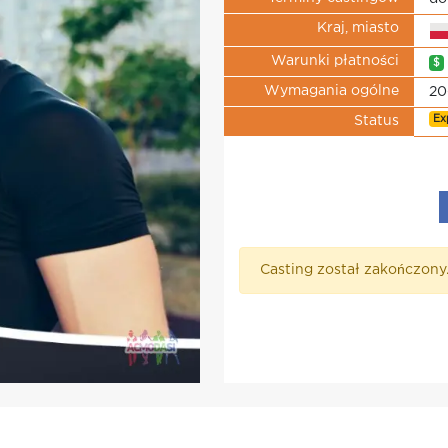
Kraj, miasto
Warunki płatności
$
Wymagania ogólne
20
Ex
Status
Casting został zakończony