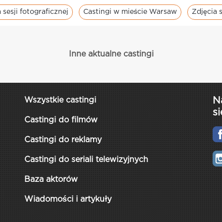
 sesji fotograficznej
Castingi w mieście Warsaw
Zdjęcia 
Inne aktualne castingi
N
Wszystkie castingi
si
Castingi do filmów
Castingi do reklamy
Castingi do seriali telewizyjnych
Baza aktorów
Wiadomości i artykuły