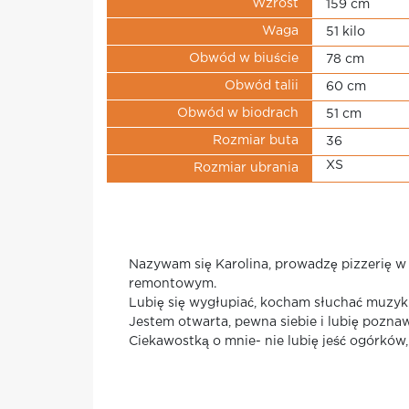
Wzrost
159 cm
Waga
51 kilo
Obwód w biuście
78 cm
Obwód talii
60 cm
Obwód w biodrach
51 cm
Rozmiar buta
36
XS
Rozmiar ubrania
Nazywam się Karolina, prowadzę pizzerię w
remontowym.
Lubię się wygłupiać, kocham słuchać muzyki
Jestem otwarta, pewna siebie i lubię pozna
Ciekawostką o mnie- nie lubię jeść ogórków, 