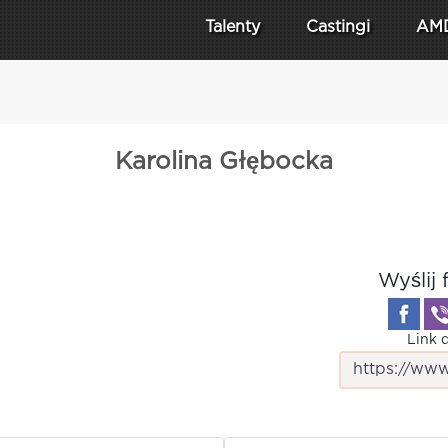
Talenty
Castingi
AM
Karolina Głębocka
Wyślij 
Link d