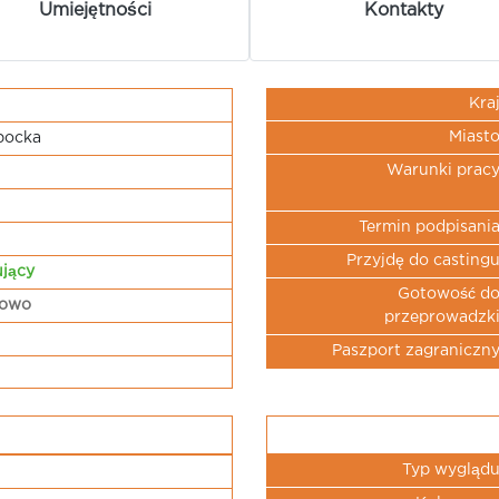
Umiejętności
Kontakty
Kra
Miast
bocka
Warunki prac
Termin podpisani
Przyjdę do casting
jący
Gotowość d
wowo
przeprowadzk
Paszport zagraniczn
Typ wygląd