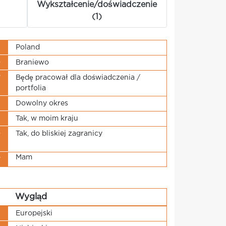
Wykształcenie/doświadczenie
(1)
j
Poland
o
Braniewo
y
Będę pracował dla doświadczenia /
portfolia
a
Dowolny okres
u
Tak, w moim kraju
o
Tak, do bliskiej zagranicy
i
Mam
y
Wygląd
u
Europejski