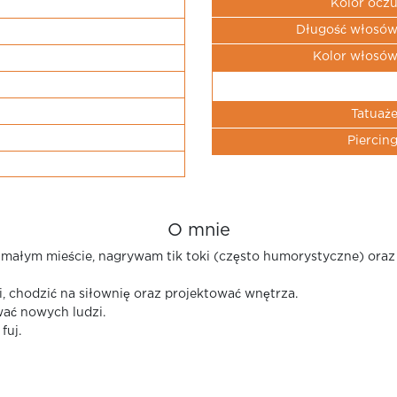
Kolor ocz
Długość włosó
Kolor włosó
Tatuaż
Piercin
O mnie
 małym mieście, nagrywam tik toki (często humorystyczne) ora
, chodzić na siłownię oraz projektować wnętrza.
wać nowych ludzi.
fuj.