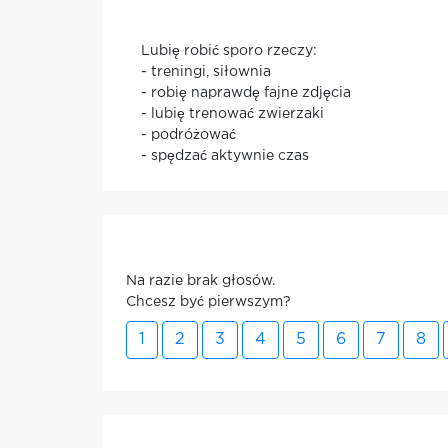
Lubię robić sporo rzeczy:
- treningi, siłownia
- robię naprawdę fajne zdjęcia
- lubię trenować zwierzaki
- podróżować
- spędzać aktywnie czas
Na razie brak głosów.
Chcesz być pierwszym?
1
2
3
4
5
6
7
8