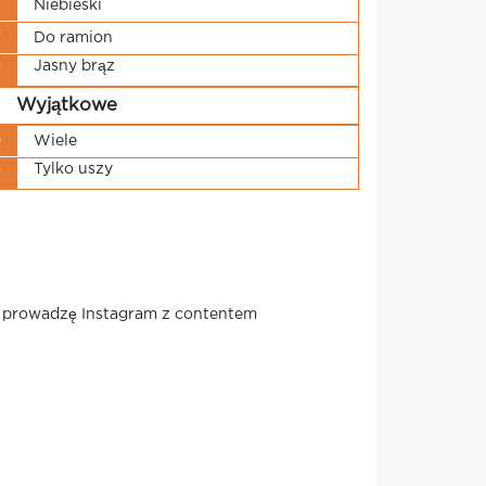
u
Niebieski
w
Do ramion
Jasny brąz
w
Wyjątkowe
e
Wiele
Tylko uszy
g
z prowadzę Instagram z contentem