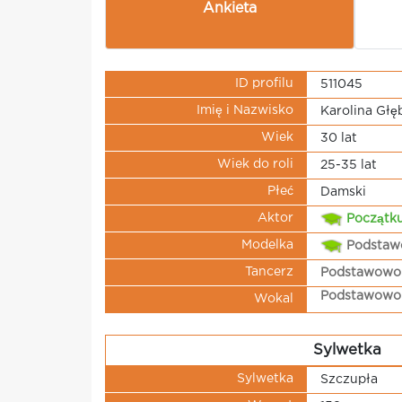
Ankieta
ID profilu
511045
Imię i Nazwisko
Karolina Głę
Wiek
30 lat
Wiek do roli
25-35 lat
Płeć
Damski
Aktor
Początku
Modelka
Podsta
Tancerz
Podstawowo
Podstawowo
Wokal
Sylwetka
Sylwetka
Szczupła