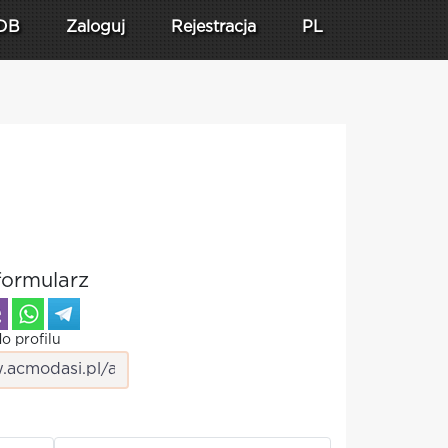
DB
Zaloguj
Rejestracja
PL
formularz
o profilu