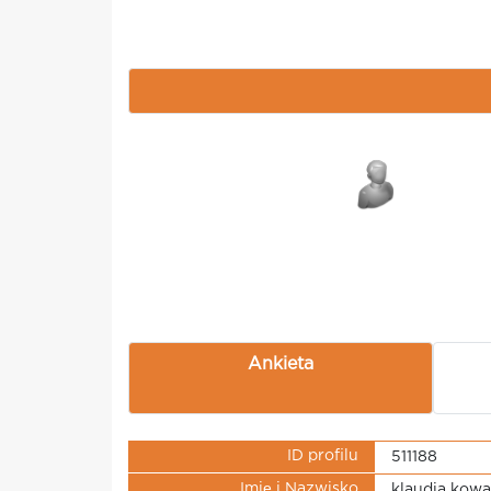
Ankieta
ID profilu
511188
Imię i Nazwisko
klaudia kowa