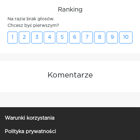
Ranking
Na razie brak głosów.
Chcesz być pierwszym?
1
2
3
4
5
6
7
8
9
10
Komentarze
Warunki korzystania
Polityka prywatności