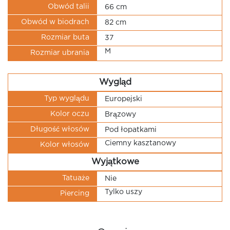
Obwód talii
66 cm
Obwód w biodrach
82 cm
Rozmiar buta
37
M
Rozmiar ubrania
Wygląd
Typ wyglądu
Europejski
Kolor oczu
Brązowy
Długość włosów
Pod łopatkami
Ciemny kasztanowy
Kolor włosów
Wyjątkowe
Tatuaże
Nie
Tylko uszy
Piercing