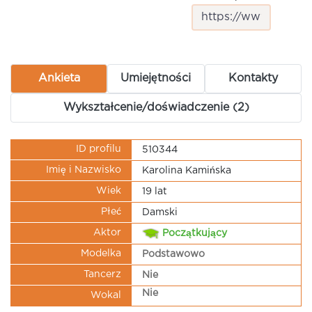
Ankieta
Umiejętności
Kontakty
Wykształcenie/doświadczenie (2)
ID profilu
510344
Imię i Nazwisko
Karolina Kamińska
Wiek
19 lat
Płeć
Damski
Aktor
Początkujący
Modelka
Podstawowo
Tancerz
Nie
Nie
Wokal