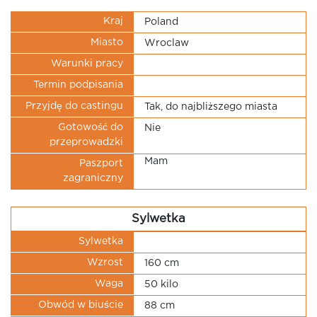
Kraj
Poland
Miasto
Wroclaw
Warunki pracy
Termin podpisania
Przyjdę do castingu
Tak, do najbliższego miasta
Gotowość do
Nie
przeprowadzki
Mam
Paszport
zagraniczny
Sylwetka
Sylwetka
Wzrost
160 cm
Waga
50 kilo
Obwód w biuście
88 cm