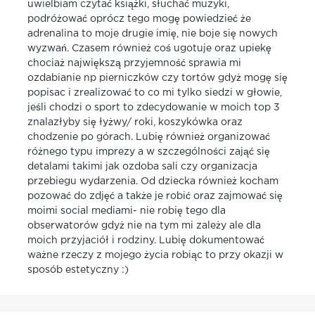
uwielbiam czytać książki, słuchać muzyki,
podróżować oprócz tego mogę powiedzieć że
adrenalina to moje drugie imię, nie boje się nowych
wyzwań. Czasem również coś ugotuje oraz upiekę
chociaż największą przyjemność sprawia mi
ozdabianie np pierniczków czy tortów gdyż mogę się
popisac i zrealizować to co mi tylko siedzi w głowie,
jeśli chodzi o sport to zdecydowanie w moich top 3
znalazłyby się łyżwy/ roki, koszykówka oraz
chodzenie po górach. Lubię również organizować
różnego typu imprezy a w szczególności zająć się
detalami takimi jak ozdoba sali czy organizacja
przebiegu wydarzenia. Od dziecka również kocham
pozować do zdjęć a także je robić oraz zajmować się
moimi social mediami- nie robię tego dla
obserwatorów gdyż nie na tym mi zależy ale dla
moich przyjaciół i rodziny. Lubię dokumentować
ważne rzeczy z mojego życia robiąc to przy okazji w
sposób estetyczny :)