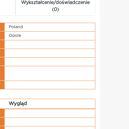
Wykształcenie/doświadczenie
(0)
j
Poland
o
Opole
y
a
u
o
i
y
Wygląd
u
u