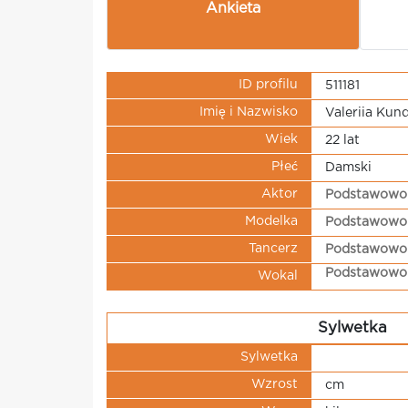
Ankieta
ID profilu
511181
Imię i Nazwisko
Valeriia Kun
Wiek
22 lat
Płeć
Damski
Aktor
Podstawowo
Modelka
Podstawowo
Tancerz
Podstawowo
Podstawowo
Wokal
Sylwetka
Sylwetka
Wzrost
cm