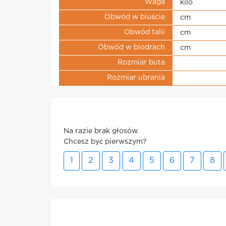
Waga
kilo
Obwód w biuście
cm
Obwód talii
cm
Obwód w biodrach
cm
Rozmiar buta
Rozmiar ubrania
Na razie brak głosów.
Chcesz być pierwszym?
1
2
3
4
5
6
7
8