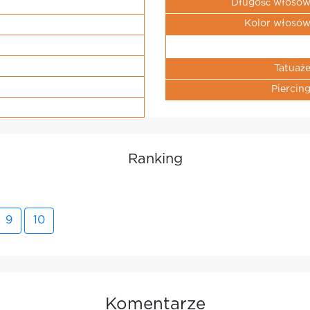
Długość włosó
Kolor włosó
Tatuaż
Piercin
Ranking
9
10
Komentarze