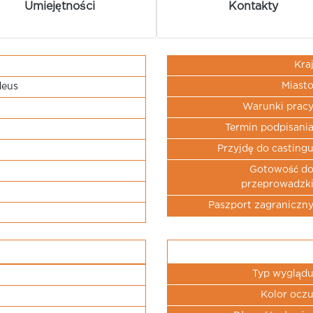
Umiejętności
Kontakty
Kra
Miast
deus
Warunki prac
Termin podpisani
Przyjdę do casting
Gotowość d
przeprowadzk
Paszport zagraniczn
Typ wygląd
Kolor ocz