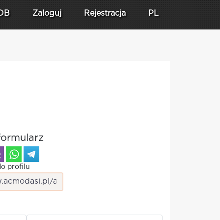
DB
Zaloguj
Rejestracja
PL
formularz
o profilu