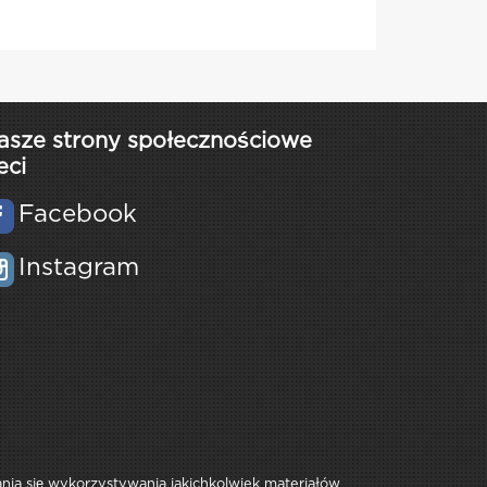
asze strony społecznościowe
eci
Facebook
Instagram
rania się wykorzystywania jakichkolwiek materiałów