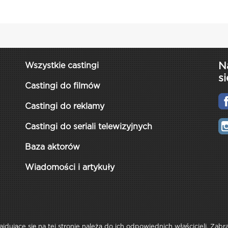
N
Wszystkie castingi
si
Castingi do filmów
Castingi do reklamy
Castingi do seriali telewizyjnych
Baza aktorów
Wiadomości i artykuły
najdujące się na tej stronie należą do ich odpowiednich właścicieli. Zab