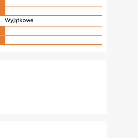
w
w
Wyjątkowe
e
g