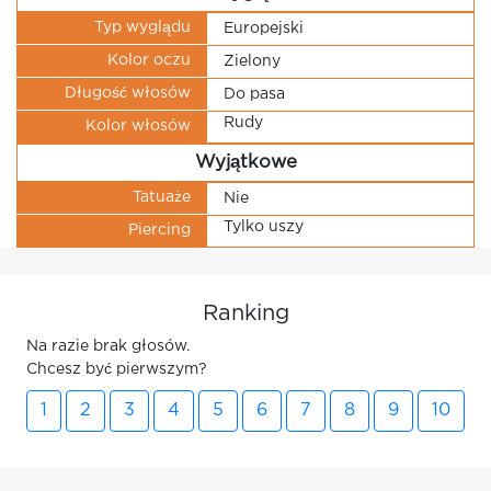
Typ wyglądu
Europejski
Kolor oczu
Zielony
Długość włosów
Do pasa
Rudy
Kolor włosów
Wyjątkowe
Tatuaże
Nie
Tylko uszy
Piercing
Ranking
Na razie brak głosów.
Chcesz być pierwszym?
1
2
3
4
5
6
7
8
9
10