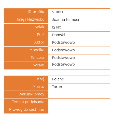
ID profilu
511180
Imię i Nazwisko
Joanna Kamper
Wiek
12 lat
Płeć
Damski
Aktor
Podstawowo
Modelka
Podstawowo
Tancerz
Podstawowo
Podstawowo
Wokal
Kraj
Poland
Miasto
Torun
Warunki pracy
Termin podpisania
Przyjdę do castingu