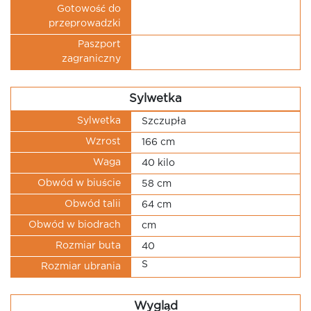
Gotowość do
przeprowadzki
Paszport
zagraniczny
Sylwetka
Sylwetka
Szczupła
Wzrost
166 cm
Waga
40 kilo
Obwód w biuście
58 cm
Obwód talii
64 cm
Obwód w biodrach
cm
Rozmiar buta
40
S
Rozmiar ubrania
Wygląd