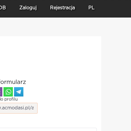
DB
Zaloguj
Rejestracja
PL
formularz
o profilu