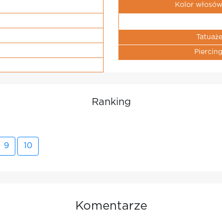
Kolor włosó
Tatuaż
Piercin
Ranking
9
10
Komentarze