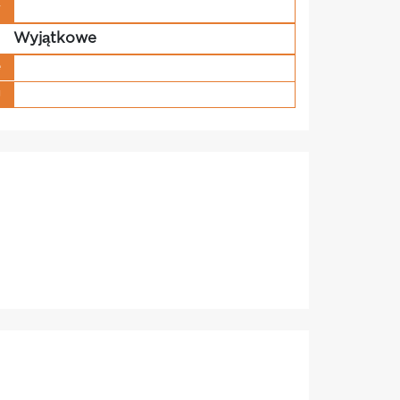
w
Wyjątkowe
e
g