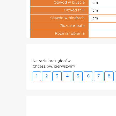
Obwód w biuście
cm
Obwód talii
cm
Obwód w biodrach
cm
Rozmiar buta
Rozmiar ubrania
Na razie brak głosów.
Chcesz być pierwszym?
1
2
3
4
5
6
7
8