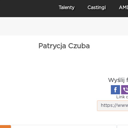
Talenty
Castingi
AM
Patrycja Czuba
Wyślij 
Link d