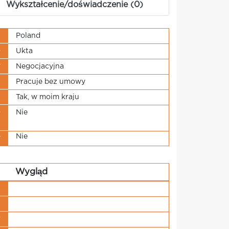
Wykształcenie/doświadczenie (0)
j
Poland
o
Ukta
y
Negocjacyjna
a
Pracuje bez umowy
u
Tak, w moim kraju
o
Nie
i
Nie
y
Wygląd
u
u
w