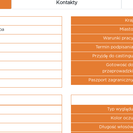
Kontakty
Kra
Miast
ba
Warunki prac
Termin podpisani
Przyjdę do casting
Gotowość d
przeprowadzk
Paszport zagraniczn
Typ wygląd
Kolor ocz
Długość włosó