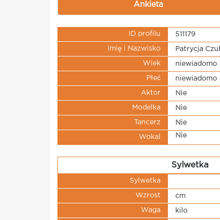
Ankieta
ID profilu
511179
Imię i Nazwisko
Patrycja Czu
Wiek
niewiadomo
Płeć
niewiadomo
Aktor
Nie
Modelka
Nie
Tancerz
Nie
Nie
Wokal
Sylwetka
Sylwetka
Wzrost
cm
Waga
kilo