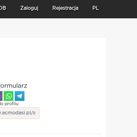
DB
Zaloguj
Rejestracja
PL
formularz
o profilu