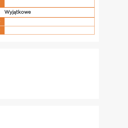
w
Wyjątkowe
e
g