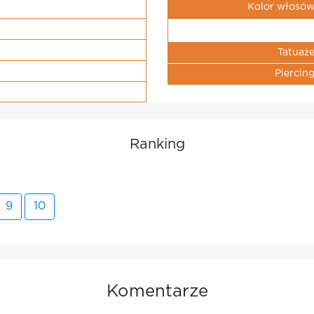
Kolor włosó
Tatuaż
Piercin
Ranking
9
10
Komentarze