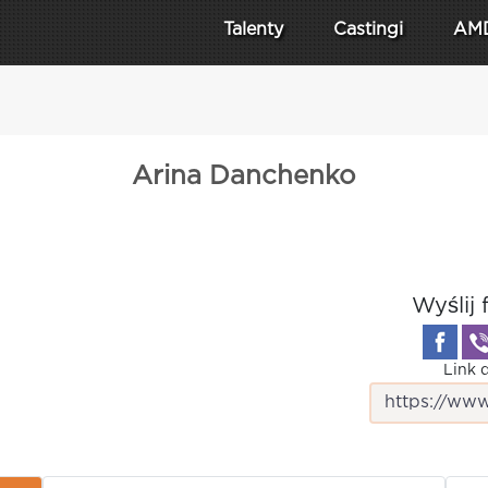
Talenty
Castingi
AM
Arina Danchenko
Wyślij 
Link d