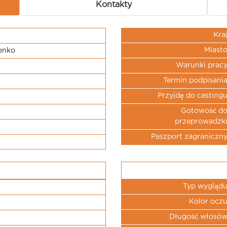
Kontakty
Kra
Miast
enko
Warunki prac
Termin podpisani
Przyjdę do casting
Gotowość d
przeprowadzk
Paszport zagraniczn
Typ wygląd
Kolor ocz
Długość włosó