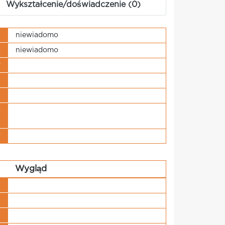
Wykształcenie/doświadczenie (0)
j
niewiadomo
o
niewiadomo
y
a
u
o
i
y
Wygląd
u
u
w