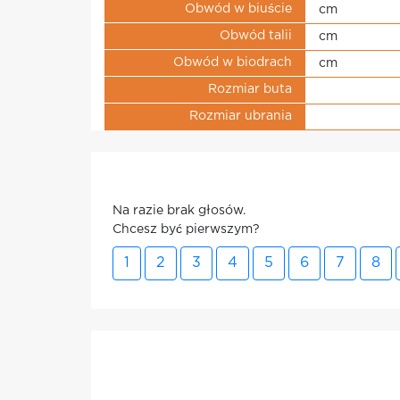
Obwód w biuście
cm
Obwód talii
cm
Obwód w biodrach
cm
Rozmiar buta
Rozmiar ubrania
Na razie brak głosów.
Chcesz być pierwszym?
1
2
3
4
5
6
7
8