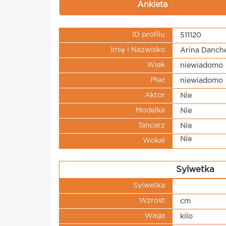
Ankieta
ID profilu
511120
Imię i Nazwisko
Arina Danch
Wiek
niewiadomo
Płeć
niewiadomo
Aktor
Nie
Modelka
Nie
Tancerz
Nie
Nie
Wokal
Sylwetka
Sylwetka
Wzrost
cm
Waga
kilo