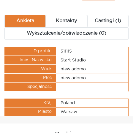
Ankieta
Kontakty
Castingi (1)
Wykształcenie/doświadczenie (0)
ID profilu
511115
Imię i Nazwisko
Start Studio
Wiek
niewiadomo
Płeć
niewiadomo
Specjalność
Kraj
Poland
Miasto
Warsaw