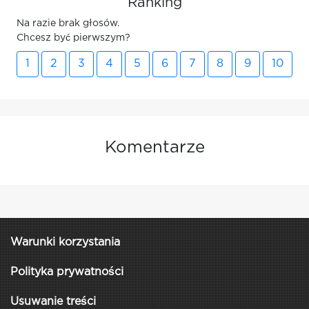
Ranking
Na razie brak głosów.
Chcesz być pierwszym?
1
2
3
4
5
6
7
8
9
10
Komentarze
Warunki korzystania
Polityka prywatności
Usuwanie treści