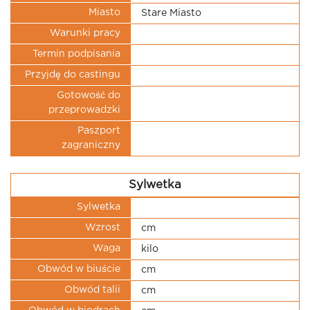
Miasto
Stare Miasto
Warunki pracy
Termin podpisania
Przyjdę do castingu
Gotowość do
przeprowadzki
Paszport
zagraniczny
Sylwetka
Sylwetka
Wzrost
cm
Waga
kilo
Obwód w biuście
cm
Obwód talii
cm