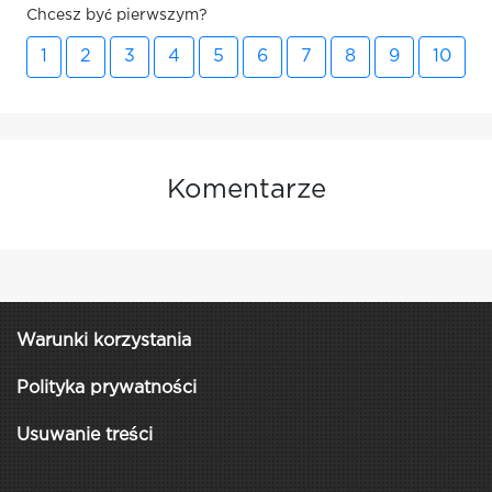
Chcesz być pierwszym?
1
2
3
4
5
6
7
8
9
10
Komentarze
Warunki korzystania
Polityka prywatności
Usuwanie treści