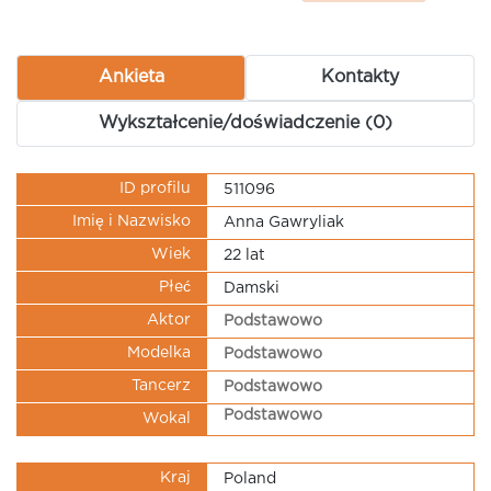
Ankieta
Kontakty
Wykształcenie/doświadczenie (0)
ID profilu
511096
Imię i Nazwisko
Anna Gawryliak
Wiek
22 lat
Płeć
Damski
Aktor
Podstawowo
Modelka
Podstawowo
Tancerz
Podstawowo
Podstawowo
Wokal
Kraj
Poland