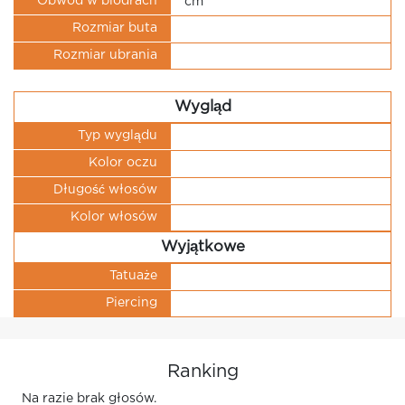
Obwód w biodrach
cm
Rozmiar buta
Rozmiar ubrania
Wygląd
Typ wyglądu
Kolor oczu
Długość włosów
Kolor włosów
Wyjątkowe
Tatuaże
Piercing
Ranking
Na razie brak głosów.