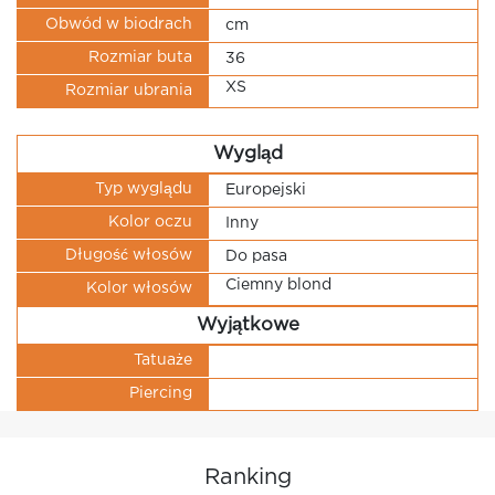
Obwód w biodrach
cm
Rozmiar buta
36
XS
Rozmiar ubrania
Wygląd
Typ wyglądu
Europejski
Kolor oczu
Inny
Długość włosów
Do pasa
Ciemny blond
Kolor włosów
Wyjątkowe
Tatuaże
Piercing
Ranking