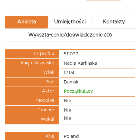
Ankieta
Umiejętności
Kontakty
Wykształcenie/doświadczenie (0)
ID profilu
511037
Imię i Nazwisko
Nadia Karlińska
Wiek
12 lat
Płeć
Damski
Aktor
Początkujący
Modelka
Nie
Tancerz
Nie
Nie
Wokal
Kraj
Poland