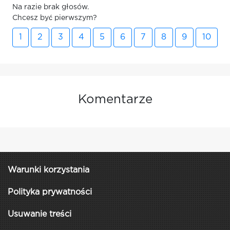
Na razie brak głosów.
Chcesz być pierwszym?
1
2
3
4
5
6
7
8
9
10
Komentarze
Warunki korzystania
Polityka prywatności
Usuwanie treści