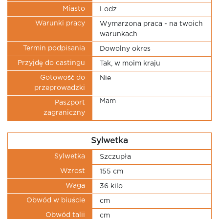
Miasto
Lodz
Warunki pracy
Wymarzona praca - na twoich
warunkach
Termin podpisania
Dowolny okres
Przyjdę do castingu
Tak, w moim kraju
Gotowość do
Nie
przeprowadzki
Mam
Paszport
zagraniczny
Sylwetka
Sylwetka
Szczupła
Wzrost
155 cm
Waga
36 kilo
Obwód w biuście
cm
Obwód talii
cm