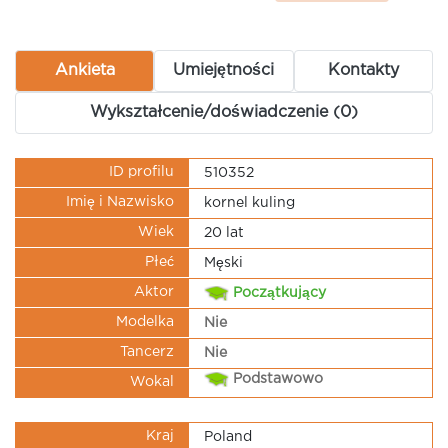
Ankieta
Umiejętności
Kontakty
Wykształcenie/doświadczenie (0)
ID profilu
510352
Imię i Nazwisko
kornel kuling
Wiek
20 lat
Płeć
Męski
Aktor
Początkujący
Modelka
Nie
Tancerz
Nie
Podstawowo
Wokal
Kraj
Poland