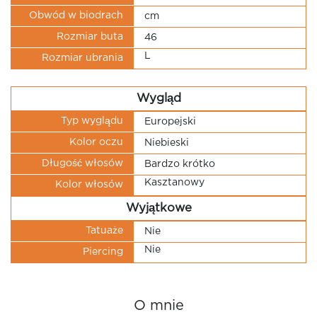
Obwód w biodrach
cm
Rozmiar buta
46
L
Rozmiar ubrania
Wygląd
Typ wyglądu
Europejski
Kolor oczu
Niebieski
Długość włosów
Bardzo krótko
Kasztanowy
Kolor włosów
Wyjątkowe
Tatuaże
Nie
Nie
Piercing
O mnie