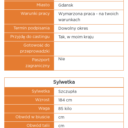
Miasto
Gdansk
Warunki pracy
Wymarzona praca - na twoich
warunkach
Termin podpisania
Dowolny okres
Przyjdę do castingu
Tak, w moim kraju
Gotowość do
przeprowadzki
Nie
Paszport
zagraniczny
Sylwetka
Sylwetka
Szczupła
Wzrost
184 cm
Waga
85 kilo
Obwód w biuście
cm
Obwód talii
cm