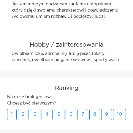
Jestem młodym budzącym zaufanie chłopakiem
który dzięki swojemu charakterowi i doświadczeniu
życiowemu umiem rozbawić i pocieszyć ludzi.
Hobby / zainteresowania
Uwielbiam czuć adrenalinę, lubię pisać teksty
piosenek, uwielbiam bieganie siłownię i sporty walki
Ranking
Na razie brak głosów.
Chcesz być pierwszym?
1
2
3
4
5
6
7
8
9
10