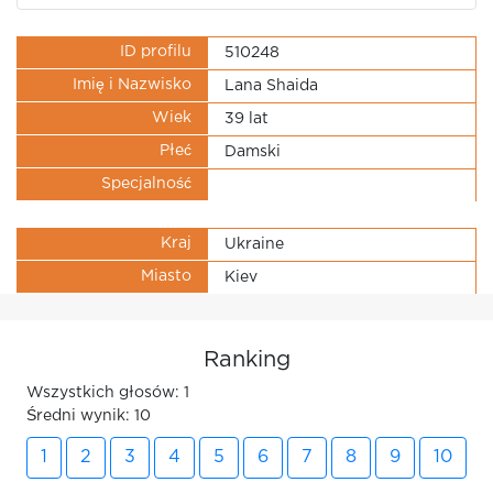
ID profilu
510248
Imię i Nazwisko
Lana Shaida
Wiek
39 lat
Płeć
Damski
Specjalność
Kraj
Ukraine
Miasto
Kiev
Ranking
Wszystkich głosów: 1
Średni wynik: 10
1
2
3
4
5
6
7
8
9
10