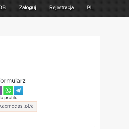
DB
Zaloguj
Rejestracja
PL
formularz
o profilu