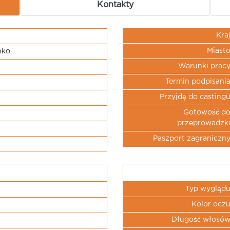
Kontakty
Kra
Miast
nko
Warunki prac
Termin podpisani
Przyjdę do casting
Gotowość d
przeprowadzk
Paszport zagraniczn
Typ wygląd
Kolor ocz
Długość włosó