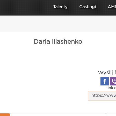
Talenty
Castingi
AM
Daria Iliashenko
Wyślij 
Link d