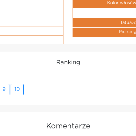
Kolor włosó
Tatuaż
Piercin
Ranking
9
10
Komentarze