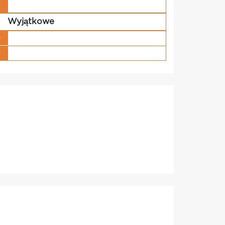
w
Wyjątkowe
e
g