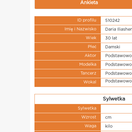
Ankieta
ID profilu
510242
Imię i Nazwisko
Daria Iliashe
Wiek
30 lat
Płeć
Damski
Aktor
Podstawowo
Modelka
Podstawowo
Tancerz
Podstawowo
Podstawowo
Wokal
Sylwetka
Sylwetka
Wzrost
cm
Waga
kilo