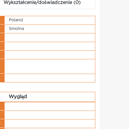
Wykształcenie/doświadczenie (0)
j
Poland
o
Smolna
y
a
u
o
i
y
Wygląd
u
u
w