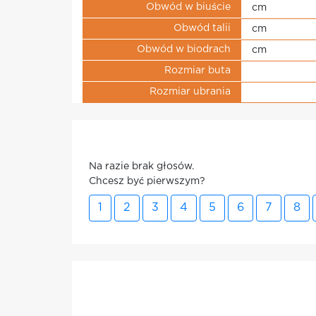
Obwód w biuście
cm
Obwód talii
cm
Obwód w biodrach
cm
Rozmiar buta
Rozmiar ubrania
Na razie brak głosów.
Chcesz być pierwszym?
1
2
3
4
5
6
7
8